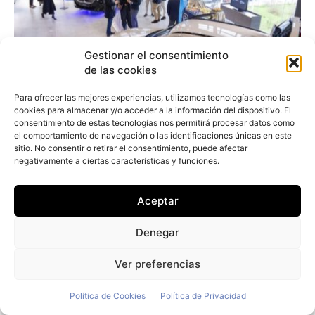
Gestionar el consentimiento
de las cookies
Para ofrecer las mejores experiencias, utilizamos tecnologías como las
cookies para almacenar y/o acceder a la información del dispositivo. El
consentimiento de estas tecnologías nos permitirá procesar datos como
el comportamiento de navegación o las identificaciones únicas en este
sitio. No consentir o retirar el consentimiento, puede afectar
negativamente a ciertas características y funciones.
Aceptar
El grupo Prim incorpora a su flota sus
primeros 42 vehículos eléctricos
Denegar
Redacción
-
30 de julio de 2026
Ver preferencias
Política de Cookies
Política de Privacidad