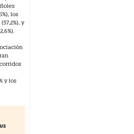
añoles
%), los
57,2%), y
2,6%).
sociación
gran
corridos
% y los
sus