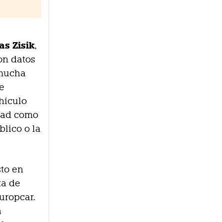
as Zisik
,
on datos
 mucha
te
hículo
idad como
blico o la
sto en
ta de
Europcar.
a