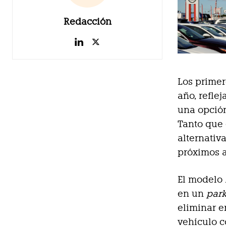
Redacción
Los primer
año, refle
una opción
Tanto que 
alternativ
próximos a
El modelo
en un
par
eliminar e
vehículo c