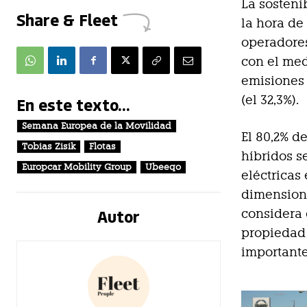
La sosten
Share & Fleet
la hora de
operadores
con el med
emisiones 
(el 32,3%).
En este texto...
Semana Europea de la Movilidad
El 80,2% d
Tobias Zisik
Flotas
híbridos s
Europcar Mobility Group
Ubeeqo
eléctricas
dimensiona
Autor
considera 
propiedad 
importante