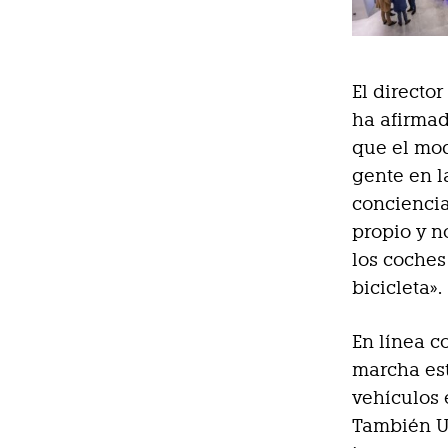
El directo
ha afirmad
que el mo
gente en l
conciencia
propio y n
los coches 
bicicleta».
En línea c
marcha est
vehículos 
También U