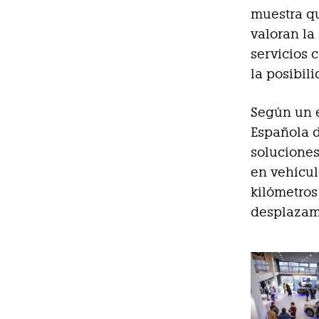
muestra qu
valoran la
servicios 
la posibil
Según un e
Española d
soluciones
en vehícul
kilómetros
desplazami