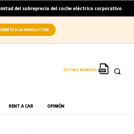
 sobreprecio del coche eléctrico corporativo
Arval conv
|
CRÍBETE A LA NEWSLETTER
ÚLTIMO NÚMERO
RENT A CAR
OPINIÓN