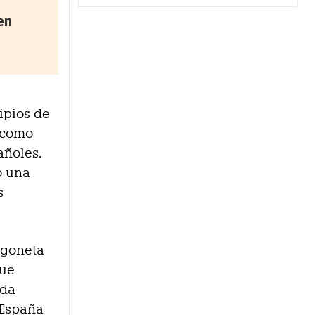
en
ipios de
o como
añoles.
o una
s
rgoneta
gue
ada
 España