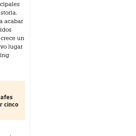
cipales
storia.
ra acabar
didos
, crece un
avo lugar
king
safes
r cinco