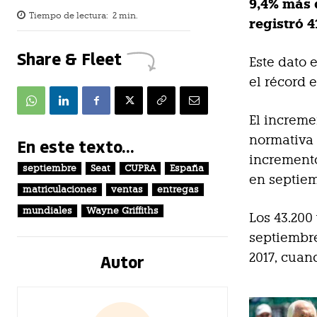
9,4% más 
Tiempo de lectura:
2
min.
registró 4
Share & Fleet
Este dato 
el récord 
El increme
normativa 
En este texto...
incremento
septiembre
Seat
CUPRA
España
en septiem
matriculaciones
ventas
entregas
mundiales
Wayne Griffiths
Los 43.200
septiembre
Autor
2017, cuan