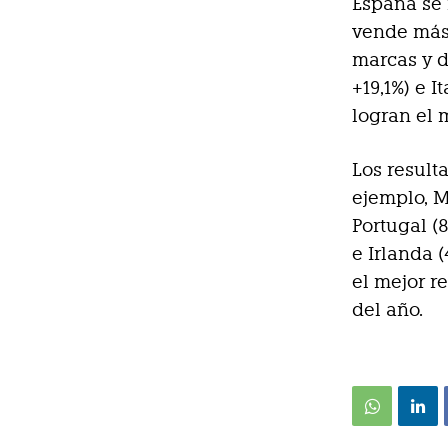
España se 
vende más 
marcas y d
+19,1%) e I
logran el 
Los result
ejemplo, Mé
Portugal (8
e Irlanda 
el mejor r
del año.