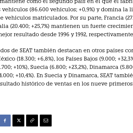
mantiene como el segundo país en el que el fabr
vehículos (86.600 vehículos; +0,9%) y domina la li
e vehículos matriculados. Por su parte, Francia (27
talia (20.400; +25,7%) mantienen un fuerte crecimie
mejor resultado desde 1996 y 1992, respectivamente
ados de SEAT también destacan en otros países co
xico (18.300; +6,8%), los Países Bajos (9.000; +32,3%
.700; +10%), Suecia (6.800; +23,2%), Dinamarca (5.80
(4.000; +10,4%). En Suecia y Dinamarca, SEAT tambi
esultado histórico de ventas en los nueve primero