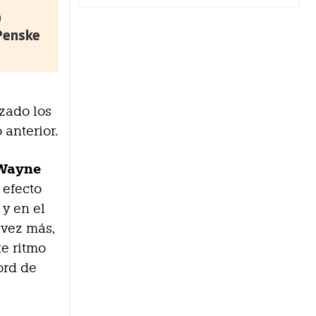
0
 Penske
zado los
 anterior.
Wayne
 efecto
y en el
 vez más,
te ritmo
ord de