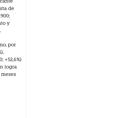
icante
sta de
.900;
nto y
.
mo, por
),
0; +52,6%)
én logra
s meses