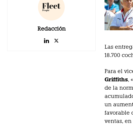
Redacción
Las entreg
18.700 coc
Para el vi
Griffiths
,
de la nor
acumulado 
un aumento
favorable 
ventas, en