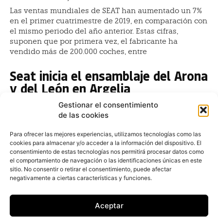
Las ventas mundiales de SEAT han aumentado un 7%
en el primer cuatrimestre de 2019, en comparación con
el mismo periodo del año anterior. Estas cifras,
suponen que por primera vez, el fabricante ha
vendido más de 200.000 coches, entre
Seat inicia el ensamblaje del Arona
y del León en Argelia
Redacción
-
18 de agosto de 2018
Gestionar el consentimiento
El fabricante Seat sigue creciendo fuera de Europa con
de las cookies
el ensamblaje final del Arona y del León en la planta
del Grupo Volkswagen y de SOVAC, el importador del
Para ofrecer las mejores experiencias, utilizamos tecnologías como las
cookies para almacenar y/o acceder a la información del dispositivo. El
Grupo en Argelia, en la ciudad de Relizane
consentimiento de estas tecnologías nos permitirá procesar datos como
el comportamiento de navegación o las identificaciones únicas en este
Las ventas de Seat crecen un
sitio. No consentir o retirar el consentimiento, puede afectar
13,7% en el primer semestre del
negativamente a ciertas características y funciones.
año
Aceptar
Redacción
-
18 de julio de 2017