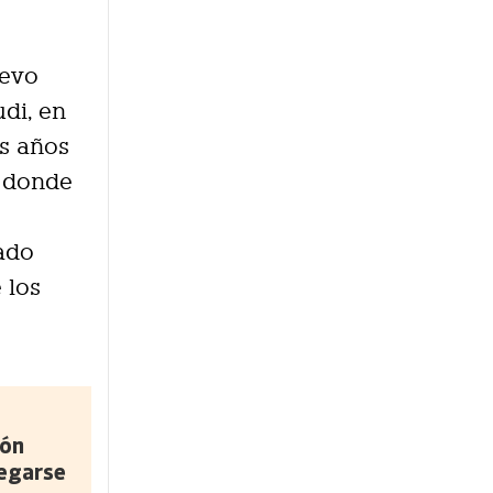
l
uevo
udi, en
os años
, donde
ado
 los
ión
legarse