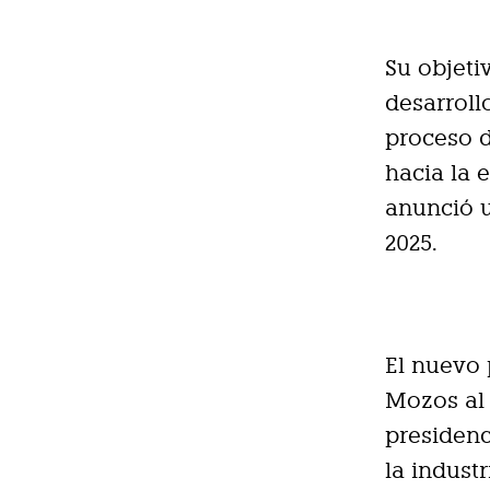
Su objetiv
desarroll
proceso 
hacia la e
anunció u
2025.
El nuevo 
Mozos al 
presiden
la indust