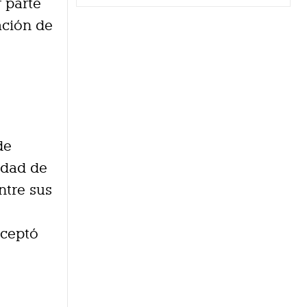
 parte
ación de
de
idad de
ntre sus
aceptó