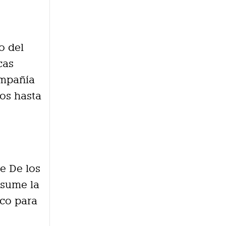
o del
cas
ompañía
ros hasta
e De los
asume la
co para