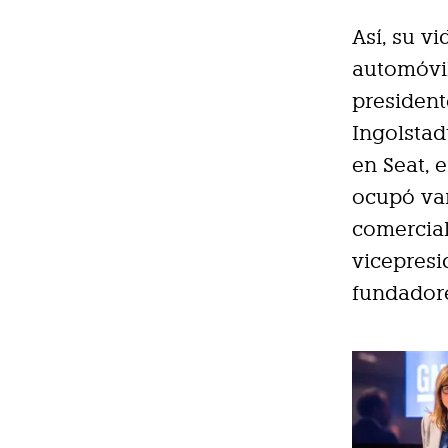
Así, su v
automóvil
president
Ingolstad
en Seat, 
ocupó var
comercial
vicepresi
fundadore