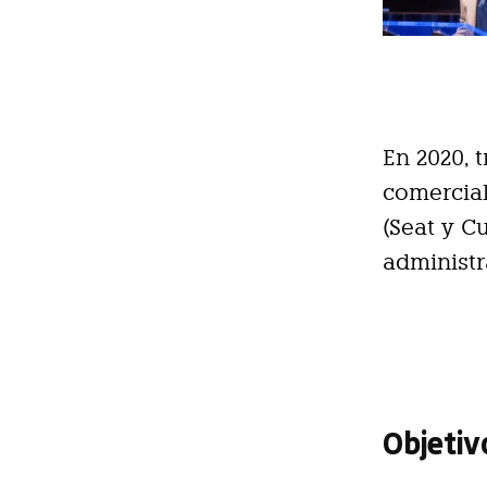
En 2020, 
comercial
(Seat y C
administ
Objetiv