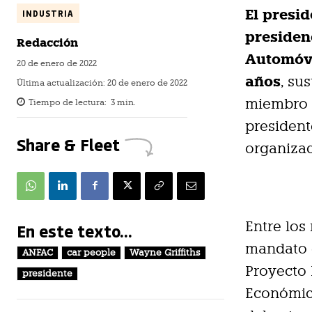
El presi
INDUSTRIA
presiden
Redacción
Automóvi
20 de enero de 2022
años
, su
Última actualización:
20 de enero de 2022
miembro d
Tiempo de lectura:
3
min.
president
Share & Fleet
organizac
Entre los
En este texto...
mandato e
ANFAC
car people
Wayne Griffiths
Proyecto 
presidente
Económica