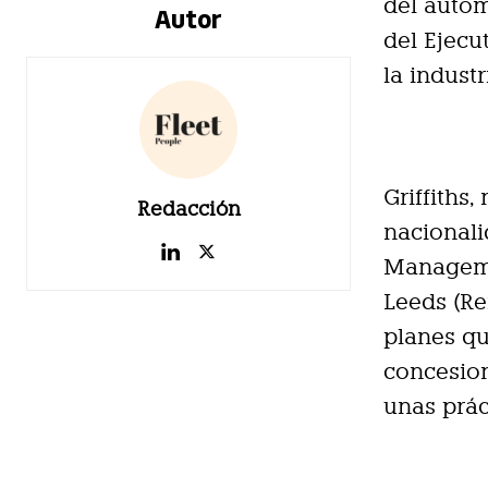
del autom
Autor
del Ejecu
la industr
Griffiths
Redacción
nacionali
Manageme
Leeds (Re
planes qu
concesion
unas prác