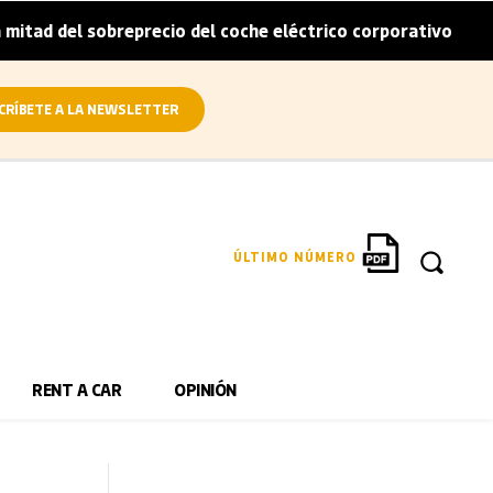
obreprecio del coche eléctrico corporativo
Arval convier
|
CRÍBETE A LA NEWSLETTER
ÚLTIMO NÚMERO
RENT A CAR
OPINIÓN