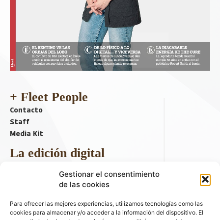
+ Fleet People
Contacto
Staff
Media Kit
La edición digital
Descargar último ejemplar
Gestionar el consentimiento
ir a hemeroteca
de las cookies
+ Contenido en redes sociales
Para ofrecer las mejores experiencias, utilizamos tecnologías como las
cookies para almacenar y/o acceder a la información del dispositivo. El