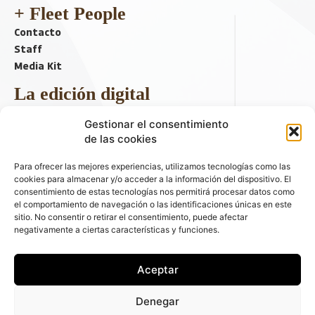
+ Fleet People
Contacto
Staff
Media Kit
La edición digital
Descargar último ejemplar
Gestionar el consentimiento
ir a hemeroteca
de las cookies
+ Contenido en redes sociales
Para ofrecer las mejores experiencias, utilizamos tecnologías como las
cookies para almacenar y/o acceder a la información del dispositivo. El
consentimiento de estas tecnologías nos permitirá procesar datos como
el comportamiento de navegación o las identificaciones únicas en este
sitio. No consentir o retirar el consentimiento, puede afectar
negativamente a ciertas características y funciones.
Aceptar
© 2026 FLEET PEOPLE . La web líder de las flotas y el renting de
Denegar
automóviles - C/ Fernández de la Hoz 70, 1ºB - 28003 - Madrid