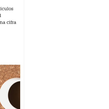
ículos
l
na cifra