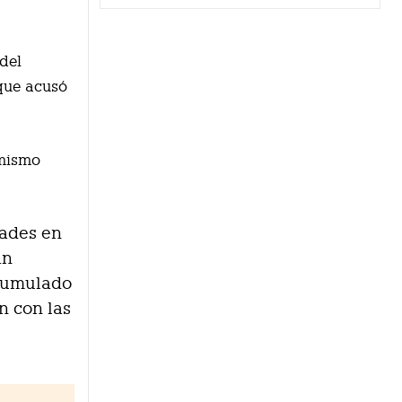
 del
que acusó
 mismo
dades en
an
acumulado
n con las