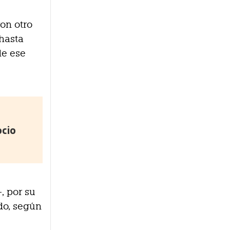
ron otro
 hasta
de ese
ocio
, por su
do, según