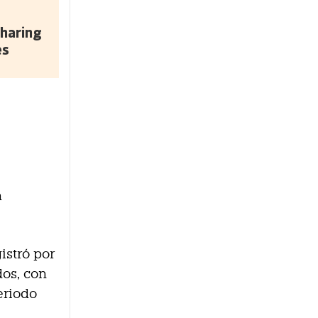
sharing
es
n
istró por
dos, con
eriodo