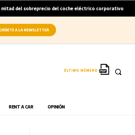
obreprecio del coche eléctrico corporativo
Arval convie
|
CRÍBETE A LA NEWSLETTER
ÚLTIMO NÚMERO
RENT A CAR
OPINIÓN