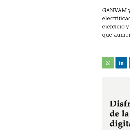
GANVAM y 
electrific
ejercicio 
que aument