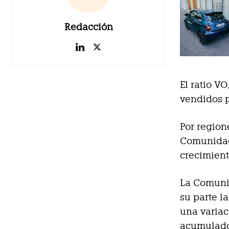
Redacción
El ratio V
vendidos 
Por region
Comunidad
crecimient
La Comunid
su parte l
una variac
acumulado