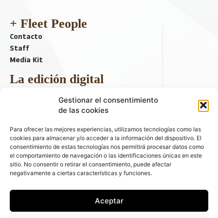
+ Fleet People
Contacto
Staff
Media Kit
La edición digital
Descargar último ejemplar
Gestionar el consentimiento
ir a hemeroteca
de las cookies
+ Contenido en redes sociales
Para ofrecer las mejores experiencias, utilizamos tecnologías como las
cookies para almacenar y/o acceder a la información del dispositivo. El
consentimiento de estas tecnologías nos permitirá procesar datos como
el comportamiento de navegación o las identificaciones únicas en este
sitio. No consentir o retirar el consentimiento, puede afectar
negativamente a ciertas características y funciones.
Aceptar
© 2026 FLEET PEOPLE . La web líder de las flotas y el renting de