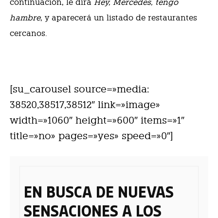
continuación, le dirá
Hey, Mercedes, tengo
hambre
, y aparecerá un listado de restaurantes
cercanos.
[su_carousel source=»media:
38520,38517,38512″ link=»image»
width=»1060″ height=»600″ items=»1″
title=»no» pages=»yes» speed=»0″]
EN BUSCA DE NUEVAS
SENSACIONES A LOS