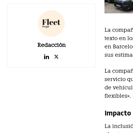
La compa
texto en l
Redacción
en Barcelo
sus estima
La compañí
servicio q
de vehícul
flexibles».
Impacto 
La inclusi