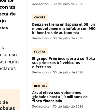
ios de
Redacción
-
30 de julio de 2026
 con un
ecta de
COCHES
ajo
Denza estrena en España el D9, un
rias
monovolumen enchufable con 950
kilómetros de autonomía
Redacción
-
30 de julio de 2026
 la
FLOTAS
a su uso
El grupo Prim incorpora a su flota
s», según
sus primeros 42 vehículos
eléctricos
ectadas
Redacción
-
30 de julio de 2026
RENTING
Arval eleva sus volúmenes
globales hasta 1,9 millones de
flota financiada
s de
Redacción
-
30 de julio de 2026
lobales