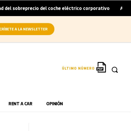
recio del coche eléctrico corporativo
Arval convierte e
|
CRÍBETE A LA NEWSLETTER
ÚLTIMO NÚMERO
RENT A CAR
OPINIÓN