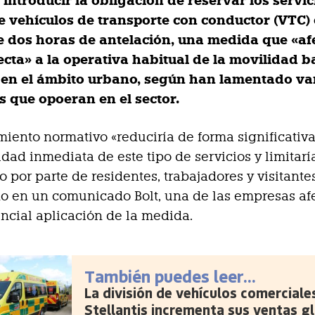
introducir la obligación de reservar los servic
de vehículos de transporte con conductor (VTC)
 dos horas de antelación, una medida que «af
ecta» a la operativa habitual de la movilidad b
n el ámbito urbano, según han lamentado va
 que opoeran en el sector.
miento normativo «reduciría de forma significativa
idad inmediata de este tipo de servicios y limitarí
 por parte de residentes, trabajadores y visitante
o en un comunicado Bolt, una de las empresas af
encial aplicación de la medida.
También puedes leer...
La división de vehículos comerciale
Stellantis incrementa sus ventas g