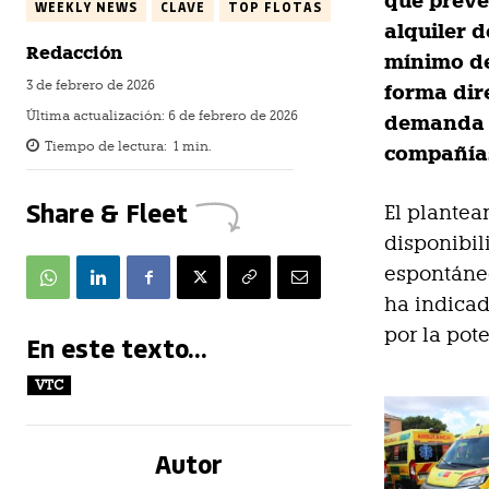
que prevé 
WEEKLY NEWS
CLAVE
TOP FLOTAS
alquiler 
Redacción
mínimo de
3 de febrero de 2026
forma dir
Última actualización:
6 de febrero de 2026
demanda e
Tiempo de lectura:
1
min.
compañías
Share & Fleet
El plantea
disponibil
espontáneo
ha indicad
por la pot
En este texto...
VTC
Autor