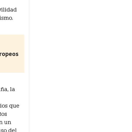
ilidad
rismo.
uropeos
aña, la
rios que
tos
en un
uso del