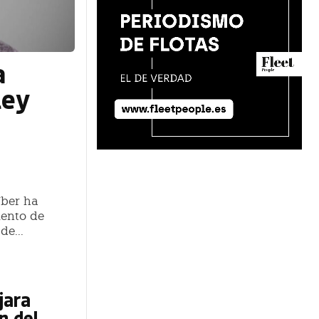
a
ley
Uber ha
iento de
de...
jara
n del