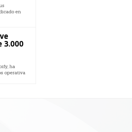
us
ndicado en
ave
e 3.000
ify, ha
os operativa