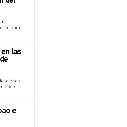
 en
 transporte
 en las
 de
icaciones
amientos
bao e