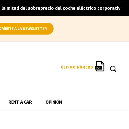
itad del sobreprecio del coche eléctrico corporativo
Arv
|
CRÍBETE A LA NEWSLETTER
ÚLTIMO NÚMERO
RENT A CAR
OPINIÓN