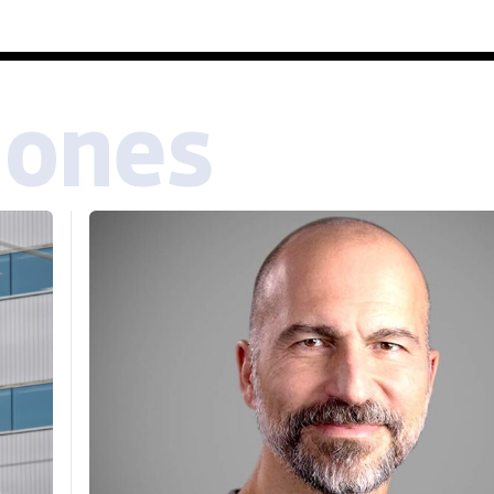
iones