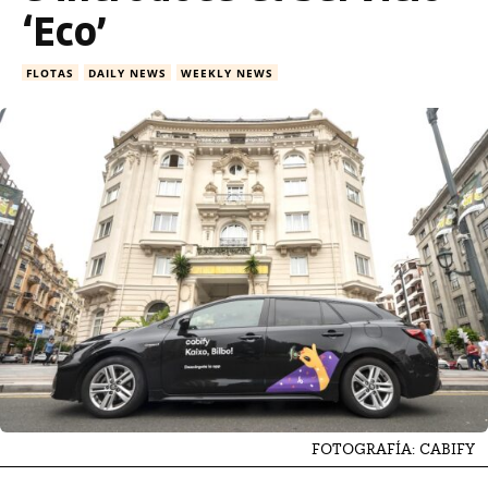
‘Eco’
FLOTAS
DAILY NEWS
WEEKLY NEWS
FOTOGRAFÍA: CABIFY