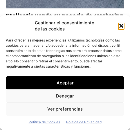
Stellantis vende su negocio de carsharing
Free2move al fondo alemán Mutares
Gestionar el consentimiento
de las cookies
Redacción
-
28 de julio de 2026
Para ofrecer las mejores experiencias, utilizamos tecnologías como las
cookies para almacenar y/o acceder a la información del dispositivo. El
Entrevistas
consentimiento de estas tecnologías nos permitirá procesar datos como
el comportamiento de navegación o las identificaciones únicas en este
sitio. No consentir o retirar el consentimiento, puede afectar
negativamente a ciertas características y funciones.
Aceptar
Denegar
Ver preferencias
Política de Cookies
Política de Privacidad