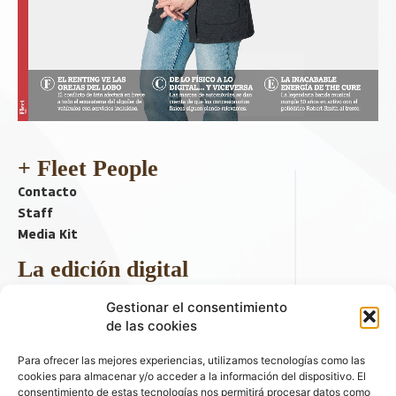
+ Fleet People
Contacto
Staff
Media Kit
La edición digital
Descargar último ejemplar
Gestionar el consentimiento
ir a hemeroteca
de las cookies
+ Contenido en redes sociales
Para ofrecer las mejores experiencias, utilizamos tecnologías como las
cookies para almacenar y/o acceder a la información del dispositivo. El
consentimiento de estas tecnologías nos permitirá procesar datos como