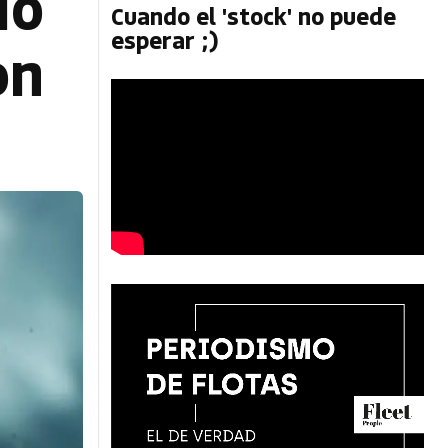
ió
Cuando el 'stock' no puede
esperar ;)
on