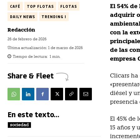
El 54% de
CAFÉ
TOP FLOTAS
FLOTAS
adquirir 
DAILY NEWS
TRENDING I
ambiental
Redacción
con la ex
26 de febrero de 2026
principal
Última actualización:
1 de marzo de 2026
de las com
Tiempo de lectura:
1
min.
empresa C
Share & Fleet
Clicars ha
«presentar
diésel y u
presencia 
En este texto...
El 45% de 
sociedad
15 años y 
incremento