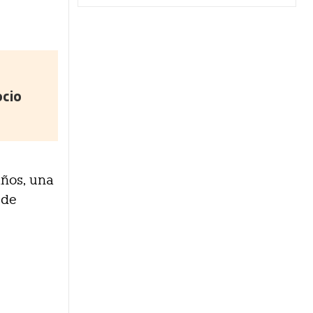
ocio
años, una
 de