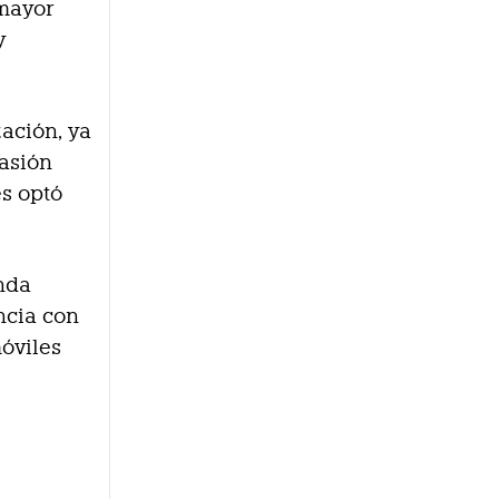
 mayor
y
ación, ya
casión
es optó
unda
ncia con
óviles