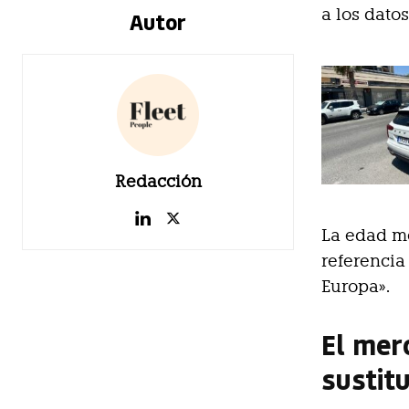
a los dato
Autor
Redacción
La edad me
referencia
Europa».
El mer
sustit