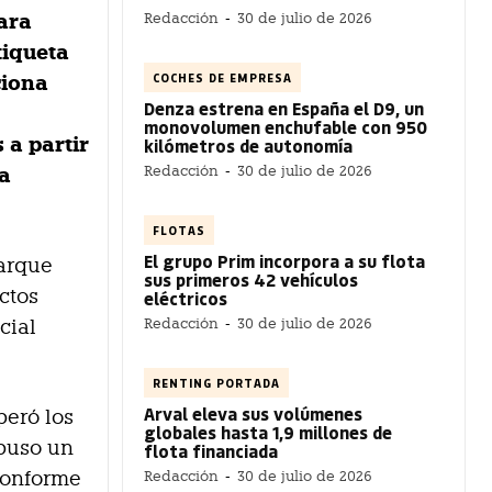
ara
Redacción
-
30 de julio de 2026
tiqueta
COCHES DE EMPRESA
ciona
Denza estrena en España el D9, un
monovolumen enchufable con 950
 a partir
kilómetros de autonomía
Redacción
-
30 de julio de 2026
la
FLOTAS
El grupo Prim incorpora a su flota
parque
sus primeros 42 vehículos
ctos
eléctricos
Redacción
-
30 de julio de 2026
cial
RENTING PORTADA
Arval eleva sus volúmenes
peró los
globales hasta 1,9 millones de
upuso un
flota financiada
 conforme
Redacción
-
30 de julio de 2026