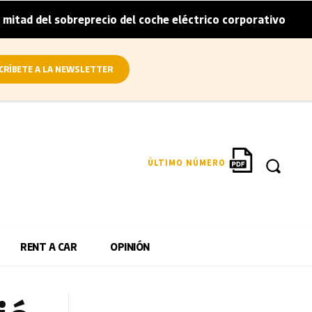
breprecio del coche eléctrico corporativo
Arval convier
|
CRÍBETE A LA NEWSLETTER
ÚLTIMO NÚMERO
RENT A CAR
OPINIÓN