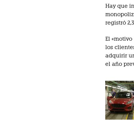
Hay que in
monopoliza
registró 2,
El «motivo
los client
adquirir 
el año pre