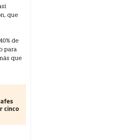
asi
ón, que
 40% de
o para
 más que
safes
r cinco