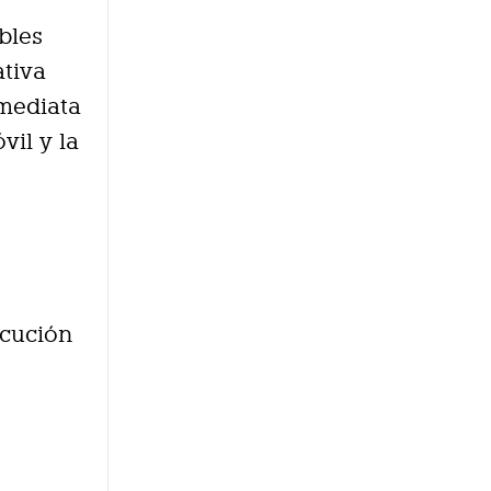
bles
ativa
nmediata
vil y la
ecución