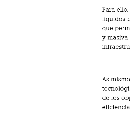
Para ello
líquidos 
que permi
y masiva 
infraestr
Asimismo,
tecnológi
de los ob
eficienci