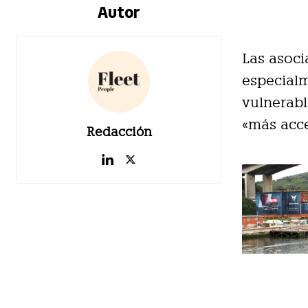
Autor
Las asoci
especialm
vulnerabl
«más acces
Redacción