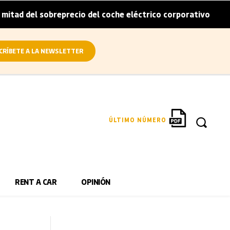
breprecio del coche eléctrico corporativo
Arval conviert
|
CRÍBETE A LA NEWSLETTER
ÚLTIMO NÚMERO
RENT A CAR
OPINIÓN