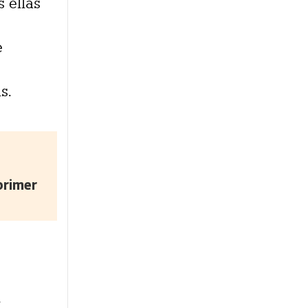
 ellas
e
s.
primer
,