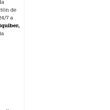
la
ción de
24/7 a
lquiber,
la