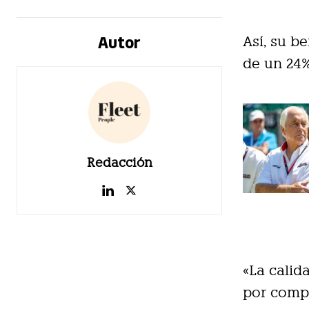
Autor
Así, su b
de un 24%
Redacción
«La calid
por compa