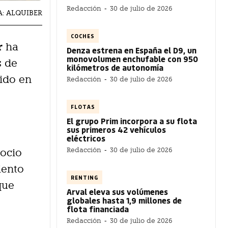
Redacción
-
30 de julio de 2026
ÍA: ALQUIBER
COCHES
r
ha
Denza estrena en España el D9, un
monovolumen enchufable con 950
s de
kilómetros de autonomía
nido en
Redacción
-
30 de julio de 2026
FLOTAS
El grupo Prim incorpora a su flota
sus primeros 42 vehículos
eléctricos
Redacción
-
30 de julio de 2026
gocio
iento
RENTING
que
Arval eleva sus volúmenes
globales hasta 1,9 millones de
flota financiada
Redacción
-
30 de julio de 2026