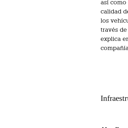
así como 
calidad d
los vehíc
través de
explica e
compañía
Infraest