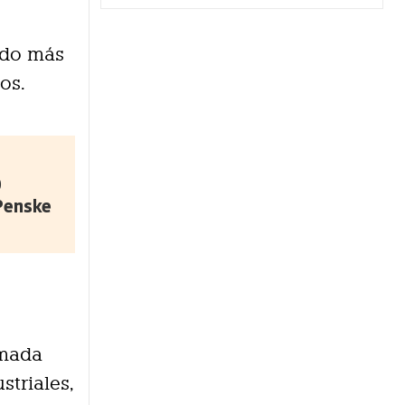
ido más
os.
0
 Penske
rmada
triales,