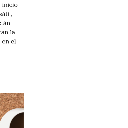
 inicio
átil,
stán
ran la
r
en el