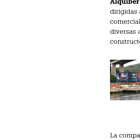
Alquiber
dirigidas 
comercial
diversas 
constructo
La compañ