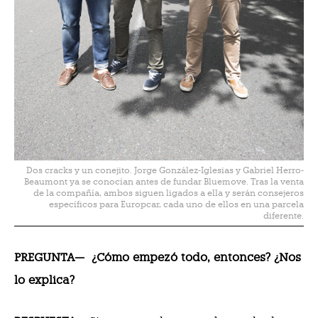
Dos cracks y un conejito. Jorge González-Iglesias y Gabriel Herro-
Beaumont ya se conocían antes de fundar Bluemove. Tras la venta
de la compañía, ambos siguen ligados a ella y serán consejeros
específicos para Europcar, cada uno de ellos en una parcela
diferente.
PREGUNTA—
¿Cómo empezó todo, entonces? ¿Nos
lo explica?