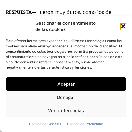
RESPUESTA—
Fueron muy duros, como los de
cualquier empresario, pero teníamos ahorros para
Gestionar el consentimiento
de las cookies
iniciar el capital y para sobrevivir, aunque hemos
estado cinco años sin salario.
Para ofrecer las mejores experiencias, utilizamos tecnologías como las
cookies para almacenar y/o acceder a la información del dispositivo. El
consentimiento de estas tecnologías nos permitirá procesar datos como
el comportamiento de navegación o las identificaciones únicas en este
PREGUNTA— ¿Qué se planteó cuando le llamaron
sitio. No consentir o retirar el consentimiento, puede afectar
desde Europcar? ¿Vender más caro? ¿No vender?
negativamente a ciertas características y funciones.
Aceptar
RESPUESTA—
Mi visión es que, en líneas generales
y particularmente, yo necesito poco dinero para
Denegar
vivir. Por eso, todo el dinero que tengo será para
Ver preferencias
desarrollar actividades empresariales que
generen riqueza. Espero mantener siempre este
Política de Cookies
Política de Privacidad
estilo de vida. En cuanto a nuestros proyectos y