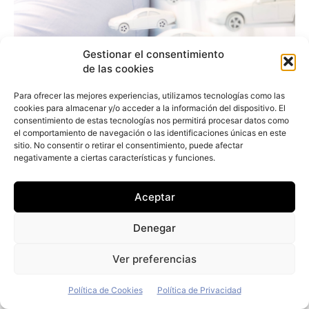
Gestionar el consentimiento
Arturo Jiménez (Vecttor): «Nuestro
de las cookies
objetivo es comprar únicamente vehículos
eléctricos»
Para ofrecer las mejores experiencias, utilizamos tecnologías como las
cookies para almacenar y/o acceder a la información del dispositivo. El
Redacción
-
19 de julio de 2026
consentimiento de estas tecnologías nos permitirá procesar datos como
el comportamiento de navegación o las identificaciones únicas en este
sitio. No consentir o retirar el consentimiento, puede afectar
negativamente a ciertas características y funciones.
Aceptar
Denegar
Ver preferencias
Política de Cookies
Política de Privacidad