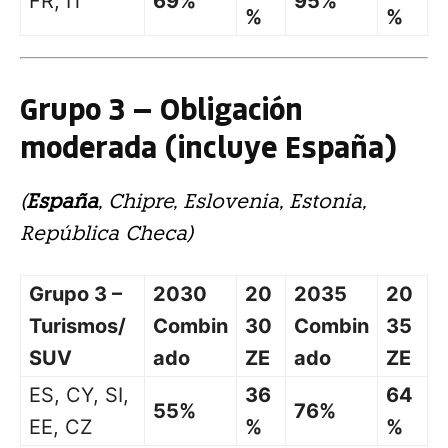
FR, IT
69%
95%
%
%
Grupo 3 — Obligación
moderada (incluye España)
(
España
, Chipre, Eslovenia, Estonia,
República Checa)
Grupo 3 –
2030
20
2035
20
Turismos/
Combin
30
Combin
35
SUV
ado
ZE
ado
ZE
ES, CY, SI,
36
64
55%
76%
EE, CZ
%
%