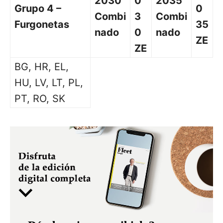
2030
0
2035
Grupo 4 –
0
Combi
3
Combi
Furgonetas
35
nado
0
nado
ZE
ZE
BG, HR, EL,
HU, LV, LT, PL,
PT, RO, SK