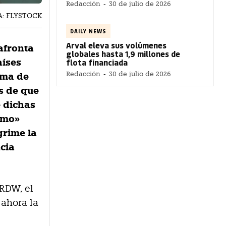
Redacción
-
30 de julio de 2026
ÍA: FLYSTOCK
DAILY NEWS
Arval eleva sus volúmenes
afronta
globales hasta 1,9 millones de
aíses
flota financiada
Redacción
-
30 de julio de 2026
ema de
s de que
e dichas
smo»
grime la
cia
 RDW, el
 ahora la