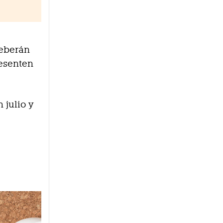
deberán
resenten
 julio y