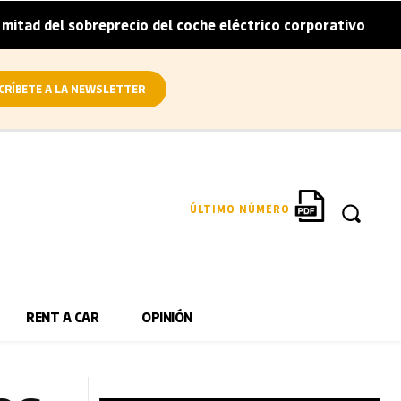
breprecio del coche eléctrico corporativo
Arval conviert
|
CRÍBETE A LA NEWSLETTER
ÚLTIMO NÚMERO
RENT A CAR
OPINIÓN