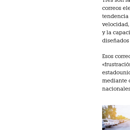
correos el
tendencia 
velocidad,
y la capac
diseñados 
Esos corre
«frustraci
estadounid
mediante c
nacionales