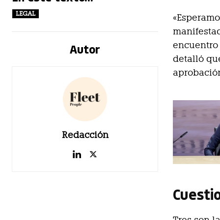
LEGAL
«Esperamo
manifest
encuentro 
Autor
detalló qu
aprobación
Redacción
Cuesti
Tres son l