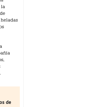
 la
 de
s heladas
os
la
pañía
s,
s
.
os de