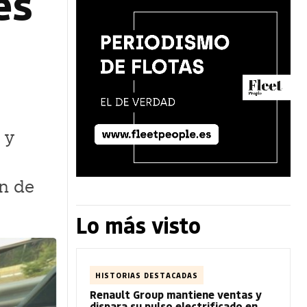
es
 y
ón de
Lo más visto
HISTORIAS DESTACADAS
Renault Group mantiene ventas y
dispara su pulso electrificado en