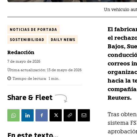
Un vehículo aut
El fabric
NOTICIAS DE PORTADA
el rechaz
SOSTENIBILIDAD
DAILY NEWS
Bajos, Su
Redacción
conducci
7 de mayo de 2026
correos i
Última actualización:
13 de mayo de 2026
organizac
Tiempo de lectura:
1
min.
hacia la 
compañía,
Share & Fleet
Reuters.
Tras obten
sistema FS
aprobación
En este texto...