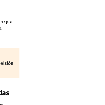
n
la que
a
visión
das
os