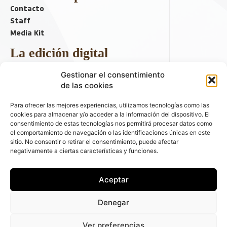
Contacto
Staff
Media Kit
La edición digital
Descargar último ejemplar
Gestionar el consentimiento
ir a hemeroteca
de las cookies
+ Contenido en redes sociales
Para ofrecer las mejores experiencias, utilizamos tecnologías como las
cookies para almacenar y/o acceder a la información del dispositivo. El
consentimiento de estas tecnologías nos permitirá procesar datos como
el comportamiento de navegación o las identificaciones únicas en este
sitio. No consentir o retirar el consentimiento, puede afectar
negativamente a ciertas características y funciones.
Aceptar
© 2026 FLEET PEOPLE . La web líder de las flotas y el renting de
Denegar
automóviles - C/ Fernández de la Hoz 70, 1ºB - 28003 - Madrid
(España) | Política de Privacidad | Política de Cookies | Email:
Ver preferencias