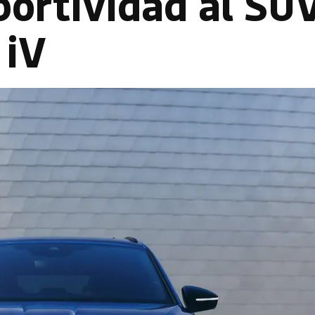
ortividad al SU
 iV