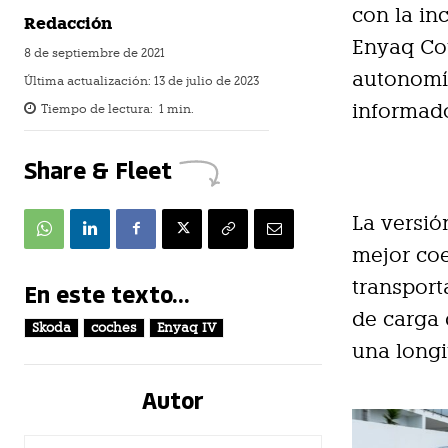
con la in
Redacción
Enyaq Cou
8 de septiembre de 2021
autonomía
Última actualización:
13 de julio de 2023
informad
Tiempo de lectura:
1
min.
Share & Fleet
La versió
mejor coe
transport
En este texto...
de carga 
Skoda
coches
Enyaq IV
una longi
Autor