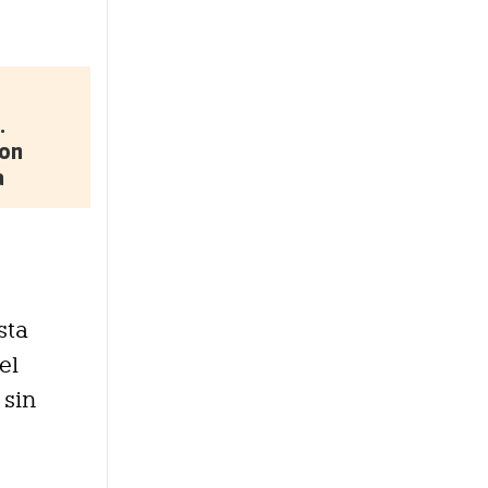
.
con
a
sta
el
 sin