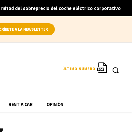
breprecio del coche eléctrico corporativo
Arval conviert
|
CRÍBETE A LA NEWSLETTER
ÚLTIMO NÚMERO
RENT A CAR
OPINIÓN