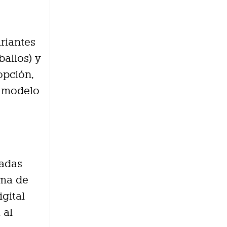
riantes
ballos) y
opción,
l modelo
gadas
ema de
gital
 al