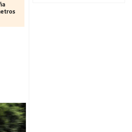
ña
metros