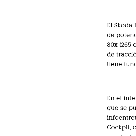
El Skoda 
de potenc
80x (265 
de tracci
tiene fun
En el int
que se pu
infoentre
Cockpit, 