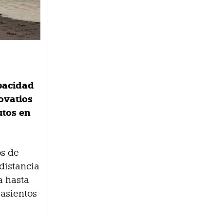
apacidad
ovatios
utos en
os de
 distancia
a hasta
 asientos