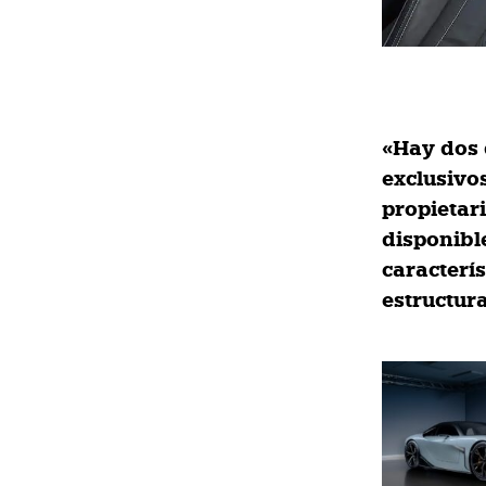
«Hay dos d
exclusivo
propietar
disponibl
caracterí
estructur