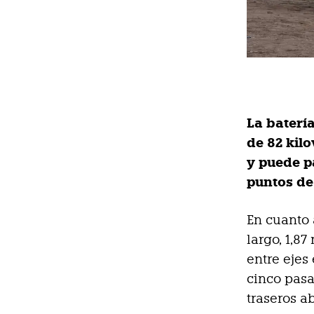
La batería
de 82 kil
y puede p
puntos de
En cuanto 
largo, 1,87
entre ejes
cinco pasaj
traseros ab