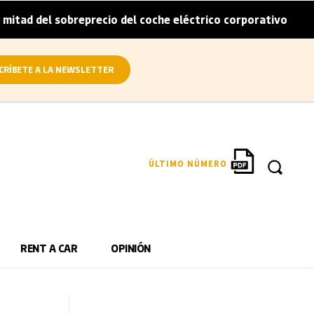
precio del coche eléctrico corporativo
Arval convierte e
|
CRÍBETE A LA NEWSLETTER
ÚLTIMO NÚMERO
RENT A CAR
OPINIÓN