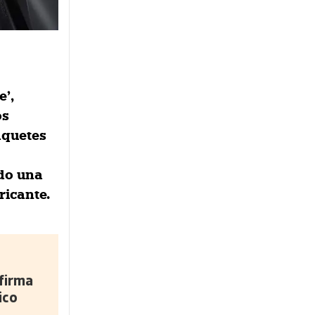
e’,
os
aquetes
ndo una
ricante.
firma
ico