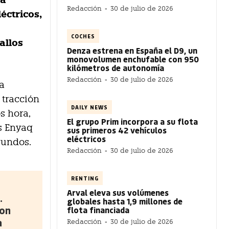
ía
Redacción
-
30 de julio de 2026
éctricos,
COCHES
allos
Denza estrena en España el D9, un
monovolumen enchufable con 950
kilómetros de autonomía
Redacción
-
30 de julio de 2026
a
 tracción
DAILY NEWS
s hora,
El grupo Prim incorpora a su flota
os Enyaq
sus primeros 42 vehículos
eléctricos
gundos.
Redacción
-
30 de julio de 2026
RENTING
Arval eleva sus volúmenes
.
globales hasta 1,9 millones de
con
flota financiada
a
Redacción
-
30 de julio de 2026