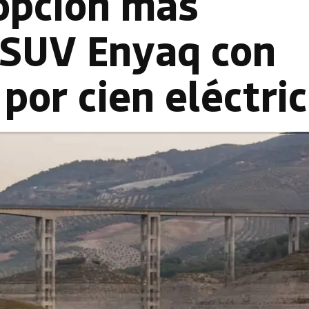
 opción más
 SUV Enyaq con
por cien eléctri