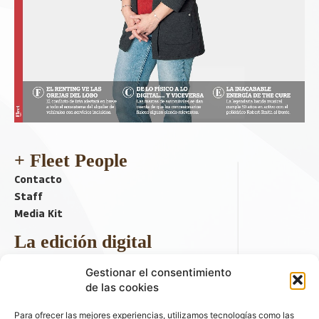
+ Fleet People
Contacto
Staff
Media Kit
La edición digital
Descargar último ejemplar
Gestionar el consentimiento
ir a hemeroteca
de las cookies
+ Contenido en redes sociales
Para ofrecer las mejores experiencias, utilizamos tecnologías como las