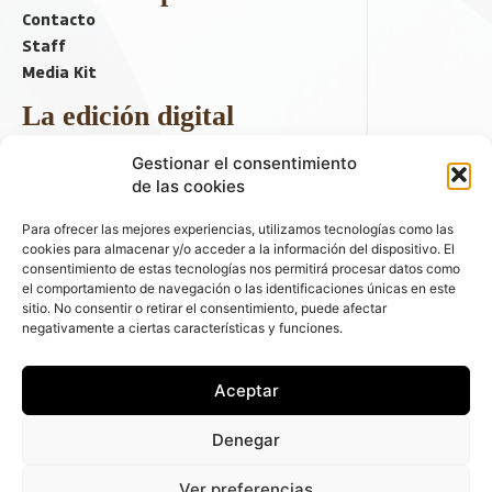
Contacto
Staff
Media Kit
La edición digital
Descargar último ejemplar
Gestionar el consentimiento
ir a hemeroteca
de las cookies
+ Contenido en redes sociales
Para ofrecer las mejores experiencias, utilizamos tecnologías como las
cookies para almacenar y/o acceder a la información del dispositivo. El
consentimiento de estas tecnologías nos permitirá procesar datos como
el comportamiento de navegación o las identificaciones únicas en este
sitio. No consentir o retirar el consentimiento, puede afectar
negativamente a ciertas características y funciones.
Aceptar
© 2026 FLEET PEOPLE . La web líder de las flotas y el renting de
Denegar
automóviles - C/ Fernández de la Hoz 70, 1ºB - 28003 - Madrid
(España) | Política de Privacidad | Política de Cookies | Email:
Ver preferencias