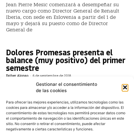
Jean Pierre Mesic comenzará a desempeñar su
nuevo cargo como Director General de Renault
Iberia, con sede en Eslovenia a partir del 1 de
mayo y dejará su puesto como de Director
General de
Dolores Promesas presenta el
balance (muy positivo) del primer
semestre
Esther Alonso
-
6 de septiembre de 2018
Según nos informan desde la marca, en el primer
Gestionar el consentimiento
semestre del año, Dolores Promesas ha elevado su
de las cookies
facturación casi un 10% y se prevé un aumento del 12%
en
Para ofrecer las mejores experiencias, utilizamos tecnologías como las
cookies para almacenar y/o acceder a la información del dispositivo. El
consentimiento de estas tecnologías nos permitirá procesar datos como
El grupo FCA designa a Raúl García
el comportamiento de navegación o las identificaciones únicas en este
como nuevo director de Fiat y
sitio. No consentir o retirar el consentimiento, puede afectar
negativamente a ciertas características y funciones.
Abarth en España