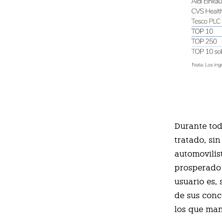
Durante tod
tratado, si
automovilís
prosperado 
usuario es,
de sus conc
los que ma