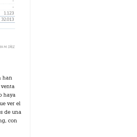
n han
 venta
io haya
ue ver el
és de una
ng, con