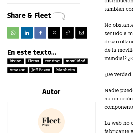
distribució
también co
Share & Fleet
No obstante
sentido a m
desarrollan
En este texto...
de la movil
mundial? ¿E
Rivian
Flotas
renting
movilidad
Amazon
Jeff Bezos
Manheim
¿De verdad 
Autor
Nadie pued
automoción.
componentes
La web no c
fabricante 