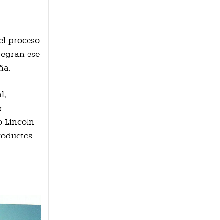
el proceso
ntegran ese
ña.
l,
r
o Lincoln
roductos