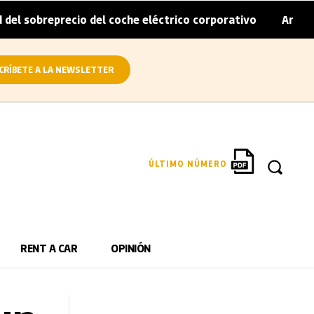
recio del coche eléctrico corporativo
Arval convierte e
|
CRÍBETE A LA NEWSLETTER
ÚLTIMO NÚMERO
RENT A CAR
OPINIÓN