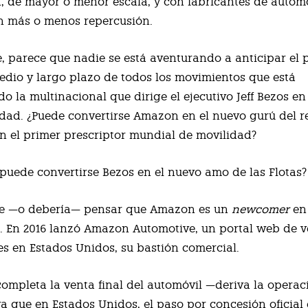
n, de mayor o menor escala, y con fabricantes de automó
n más o menos repercusión.
, parece que nadie se está aventurando a anticipar el 
edio y largo plazo de todos los movimientos que está
do la multinacional que dirige el ejecutivo Jeff Bezos en
idad. ¿Puede convertirse Amazon en el nuevo gurú del r
n el primer prescriptor mundial de movilidad?
puede convertirse Bezos en el nuevo amo de las Flotas?
e —o debería— pensar que Amazon es un
newcomer
en 
 En 2016 lanzó Amazon Automotive, un portal web de v
 en Estados Unidos, su bastión comercial.
ompleta la venta final del automóvil —deriva la operac
ya que en Estados Unidos, el paso por concesión oficial 