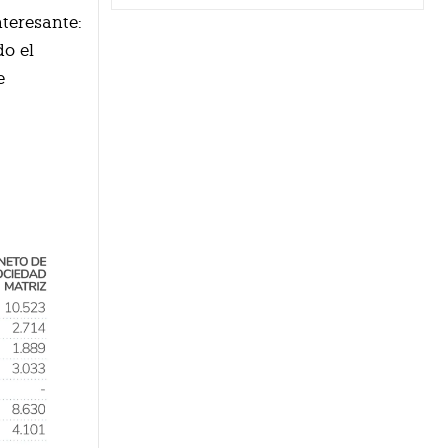
teresante:
do el
e