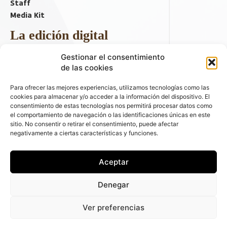
Staff
Media Kit
La edición digital
Descargar último ejemplar
Gestionar el consentimiento
ir a hemeroteca
de las cookies
+ Contenido en redes sociales
Para ofrecer las mejores experiencias, utilizamos tecnologías como las
cookies para almacenar y/o acceder a la información del dispositivo. El
consentimiento de estas tecnologías nos permitirá procesar datos como
el comportamiento de navegación o las identificaciones únicas en este
sitio. No consentir o retirar el consentimiento, puede afectar
negativamente a ciertas características y funciones.
Aceptar
© 2026 FLEET PEOPLE . La web líder de las flotas y el renting de
Denegar
automóviles - C/ Fernández de la Hoz 70, 1ºB - 28003 - Madrid
(España) | Política de Privacidad | Política de Cookies | Email:
Ver preferencias
fleetpeople@fleetpeople.es