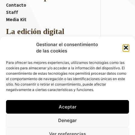
Contacto
Staff
Media Kit
La edición digital
Descargar último ejemplar
Gestionar el consentimiento
ir a hemeroteca
de las cookies
+ Contenido en redes sociales
Para ofrecer las mejores experiencias, utilizamos tecnologías como las
cookies para almacenar y/o acceder a la información del dispositivo. El
consentimiento de estas tecnologías nos permitirá procesar datos como
el comportamiento de navegación o las identificaciones únicas en este
sitio. No consentir o retirar el consentimiento, puede afectar
negativamente a ciertas características y funciones.
Aceptar
© 2026 FLEET PEOPLE . La web líder de las flotas y el renting de
Denegar
automóviles - C/ Fernández de la Hoz 70, 1ºB - 28003 - Madrid
(España) | Política de Privacidad | Política de Cookies | Email:
Ver preferencias