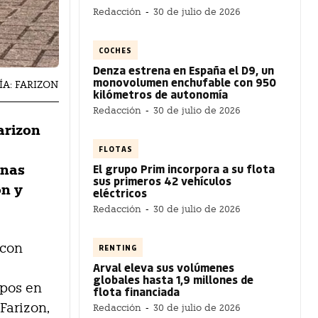
Redacción
-
30 de julio de 2026
COCHES
Denza estrena en España el D9, un
monovolumen enchufable con 950
FÍA: FARIZON
kilómetros de autonomía
Redacción
-
30 de julio de 2026
Farizon
FLOTAS
El grupo Prim incorpora a su flota
inas
sus primeros 42 vehículos
ón y
eléctricos
Redacción
-
30 de julio de 2026
 con
RENTING
Arval eleva sus volúmenes
globales hasta 1,9 millones de
ipos en
flota financiada
Farizon,
Redacción
-
30 de julio de 2026