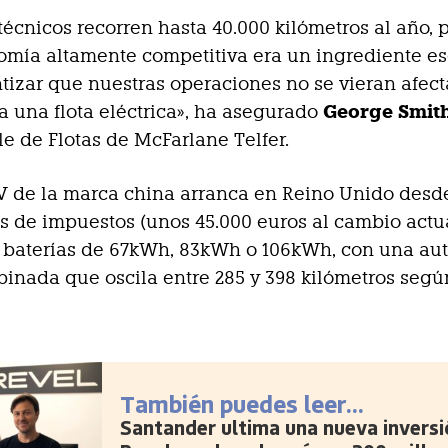
técnicos recorren hasta 40.000 kilómetros al año, 
mía altamente competitiva era un ingrediente es
tizar que nuestras operaciones no se vieran afec
George Smit
a una flota eléctrica», ha asegurado
e de Flotas de McFarlane Telfer.
 de la marca china arranca en Reino Unido desd
es de impuestos (unos 45.000 euros al cambio actua
n baterías de 67kWh, 83kWh o 106kWh, con una a
nada que oscila entre 285 y 398 kilómetros segú
También puedes leer...
Santander ultima una nueva inversi