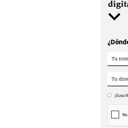
¿Dónde
¡Suscrí