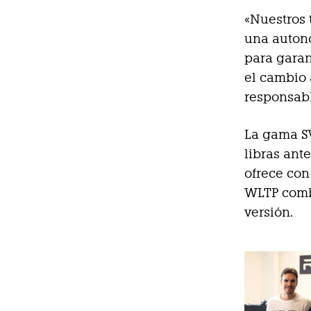
«Nuestros 
una autono
para garan
el cambio 
responsabl
La gama SV
libras ant
ofrece co
WLTP combi
versión.