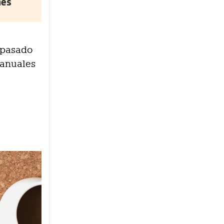
nes
 pasado
s anuales