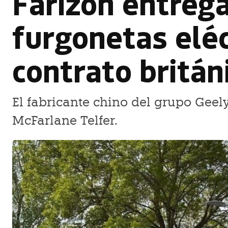
Farizon entrega
furgonetas eléc
contrato britán
El fabricante chino del grupo Geely
McFarlane Telfer.