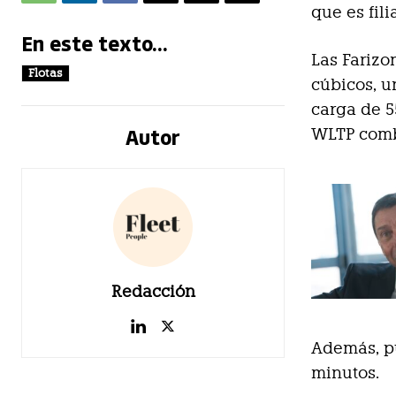
que es fili
En este texto...
Las Farizo
Flotas
cúbicos, u
carga de 5
Autor
WLTP comb
Redacción
Además, pu
minutos.