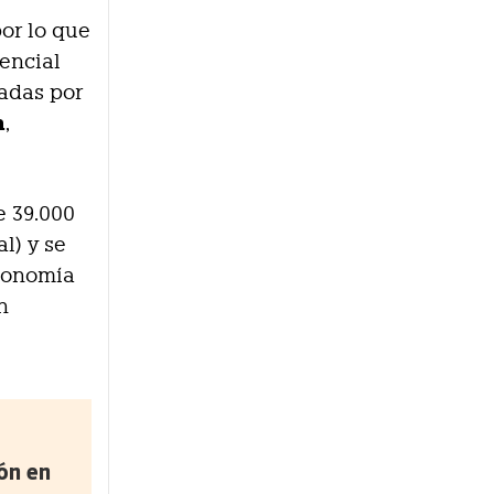
por lo que
encial
tadas por
h
,
e 39.000
l) y se
utonomía
n
ón en