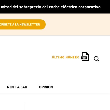
breprecio del coche eléctrico corporativo
Arval convier
|
CRÍBETE A LA NEWSLETTER
ÚLTIMO NÚMERO
RENT A CAR
OPINIÓN