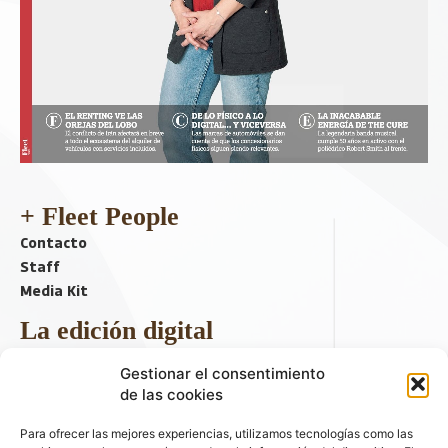
+ Fleet People
Contacto
Staff
Media Kit
La edición digital
Descargar último ejemplar
Gestionar el consentimiento
ir a hemeroteca
de las cookies
+ Contenido en redes sociales
Para ofrecer las mejores experiencias, utilizamos tecnologías como las