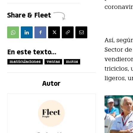
coronavir
Share & Fleet
Así, segú
Sector de
En este texto...
vendieron
matriculaciones
ventas
motos
triciclos
ligeros, 
Autor