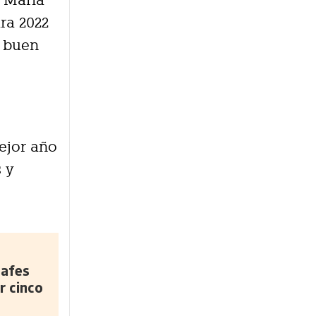
é María
ra 2022
n buen
ejor año
s y
safes
r cinco