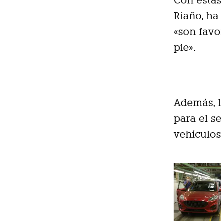
Con estas
Riaño, ha
«son favo
pie».
Además, l
para el s
vehículos