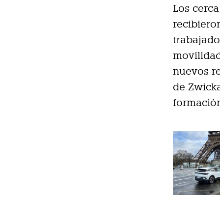
Los cerca
recibiero
trabajado
movilidad
nuevos re
de Zwicka
formació