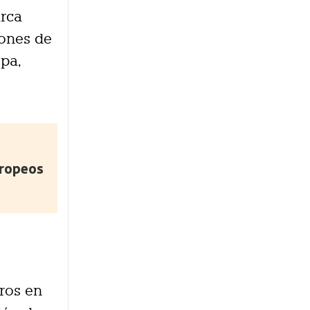
arca
lones de
opa,
uropeos
uros en