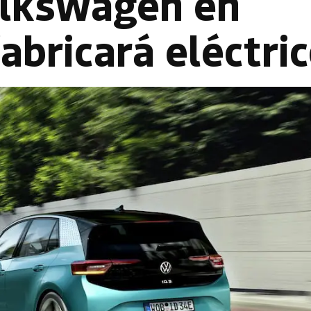
olkswagen en
abricará eléctri