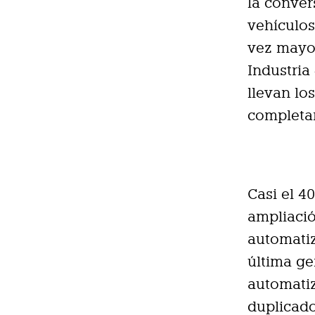
la conver
vehículos
vez mayor
Industria
llevan lo
completa
Casi el 4
ampliació
automatiz
última ge
automatiz
duplicado