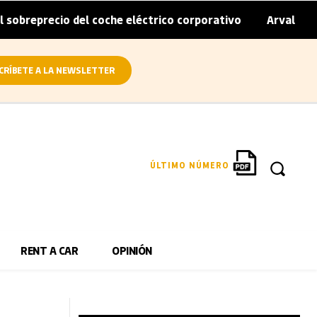
io del coche eléctrico corporativo
Arval convierte en el
|
CRÍBETE A LA NEWSLETTER
ÚLTIMO NÚMERO
RENT A CAR
OPINIÓN