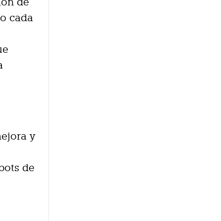
ión de
so cada
e
ue
a
mejora y
bots de