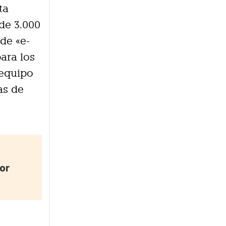
ta
de 3.000
de «e-
ara los
 equipo
as de
or