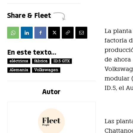
Share & Fleet
La planta
factoría 
producció
En este texto...
de ahora 
eléctricos
fábrica
ID.5 GTX
Volkswage
Alemania
Volkswagen
modular (
ID.5, el 
Autor
Las plant
Chattanoo