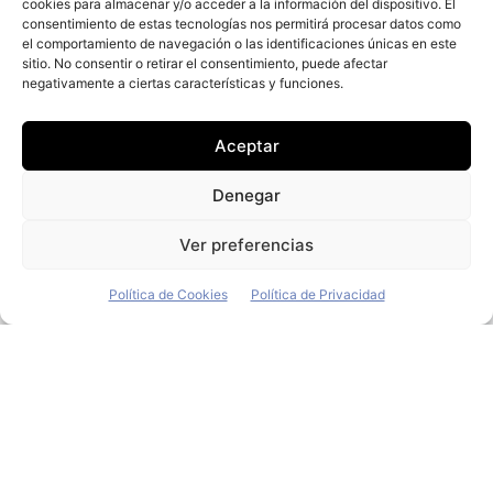
cookies para almacenar y/o acceder a la información del dispositivo. El
consentimiento de estas tecnologías nos permitirá procesar datos como
el comportamiento de navegación o las identificaciones únicas en este
+ Fleet People
sitio. No consentir o retirar el consentimiento, puede afectar
negativamente a ciertas características y funciones.
Contacto
Staff
Aceptar
Media Kit
La edición digital
Denegar
Descargar último ejemplar
Ver preferencias
ir a hemeroteca
Política de Cookies
Política de Privacidad
+ Contenido en redes sociales