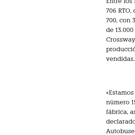
Entre los
706 RTO, 
700, con 
de 13.000
Crossway
producció
vendidas
«Estamos 
número 15
fábrica, 
declarado
Autobuse