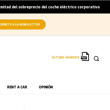
sobreprecio del coche eléctrico corporativo
Arval convie
|
CRÍBETE A LA NEWSLETTER
ÚLTIMO NÚMERO
RENT A CAR
OPINIÓN