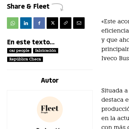
Share & Fleet
«Este aco
eficienci
y que aho
En este texto...
principal
car people
fabricación
Iveco Bus
República Checa
Autor
Situada a
destaca e
producció
en la act
con más d