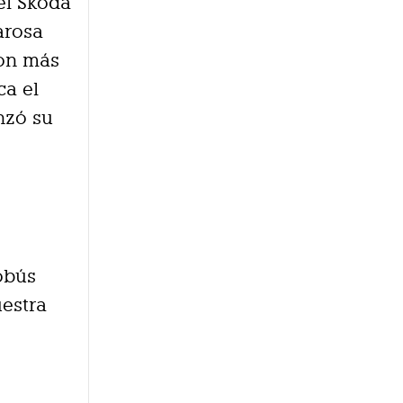
el Skoda
arosa
con más
ca el
nzó su
s
obús
uestra