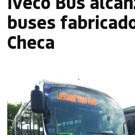
Iveco Bus alcan
buses fabricad
Checa