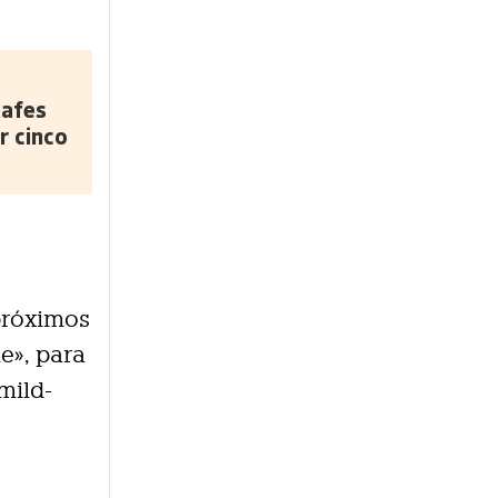
safes
r cinco
próximos
e», para
mild-