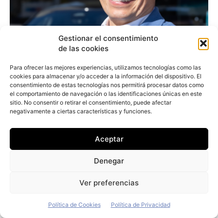
Gestionar el consentimiento
de las cookies
Para ofrecer las mejores experiencias, utilizamos tecnologías como las
cookies para almacenar y/o acceder a la información del dispositivo. El
consentimiento de estas tecnologías nos permitirá procesar datos como
el comportamiento de navegación o las identificaciones únicas en este
sitio. No consentir o retirar el consentimiento, puede afectar
negativamente a ciertas características y funciones.
Aceptar
Alejandro Noriega (Opel): «Hay que seguir
Denegar
trabajando en más incentivos fiscales
Ver preferencias
para el eléctrico de empresas»
Redacción
-
7 de junio de 2026
Política de Cookies
Política de Privacidad