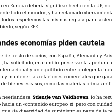
 en Europa debería significar hecho en la UE, no 
ente todo el mundo», y ha reclamado «herramient
todos respetemos las mismas reglas» para sosten
ierto, según EFE.
andes economías piden cautela
e del resto de socios, con España, Alemania y Paí
a, ha solicitado, en cambio, preservar la apertura a
internacional y un equilibrio entre proteger la ind
a y mantener las relaciones comerciales que gara
 de bienes escasos, como las materias primas críti
Stientje van Veldhoven
a neerlandesa,
, lo ha re
hacia un «contenido europeo, sí, pero con cuidad
e que «la diversidad de suministro es parte de la r