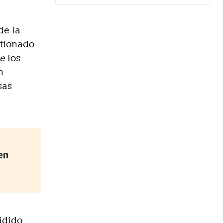
de la
stionado
pe
los
n
sas
en
idido