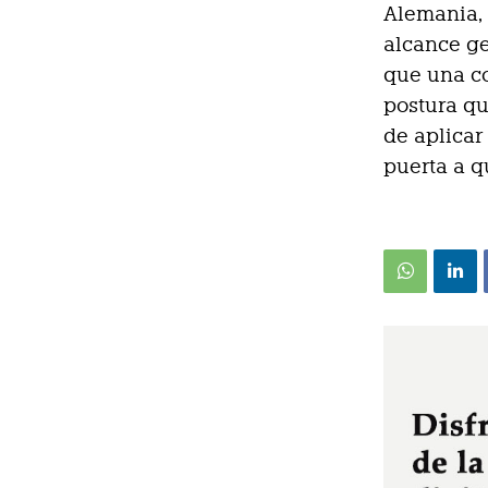
Alemania, 
alcance g
que una c
postura qu
de aplicar
puerta a q