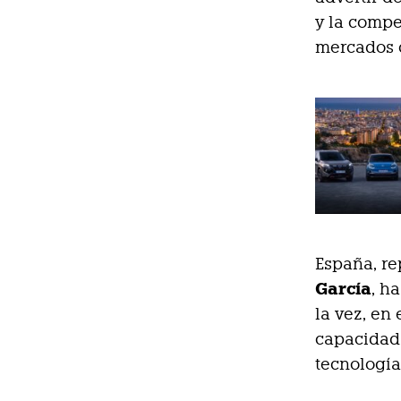
y la compe
mercados c
España, re
García
, h
la vez, en
capacidad 
tecnología