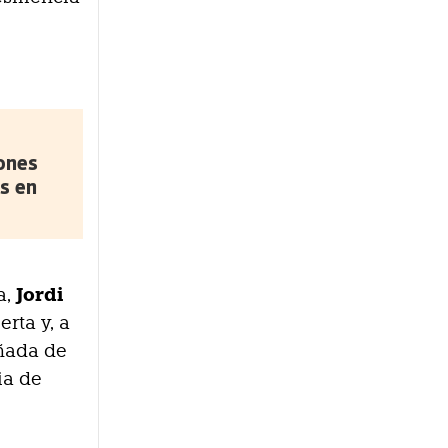
lones
s en
Jordi
a,
rta y, a
añada de
ia de