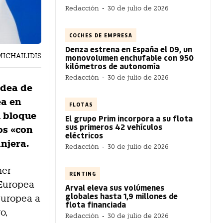
Redacción
-
30 de julio de 2026
COCHES DE EMPRESA
Denza estrena en España el D9, un
MICHAILIDIS
monovolumen enchufable con 950
kilómetros de autonomía
Redacción
-
30 de julio de 2026
idea de
ea en
FLOTAS
l bloque
El grupo Prim incorpora a su flota
sus primeros 42 vehículos
os «con
eléctricos
anjera.
Redacción
-
30 de julio de 2026
mer
RENTING
 Europea
Arval eleva sus volúmenes
globales hasta 1,9 millones de
europea a
flota financiada
o,
Redacción
-
30 de julio de 2026