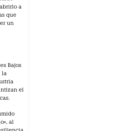
abrirlo a
as que
er un
ses Bajos
 la
ustria
ntizan el
cas.
sumido
o», al
esiliencia