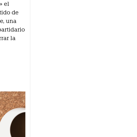
» el
tido de
e, una
partidario
rar la