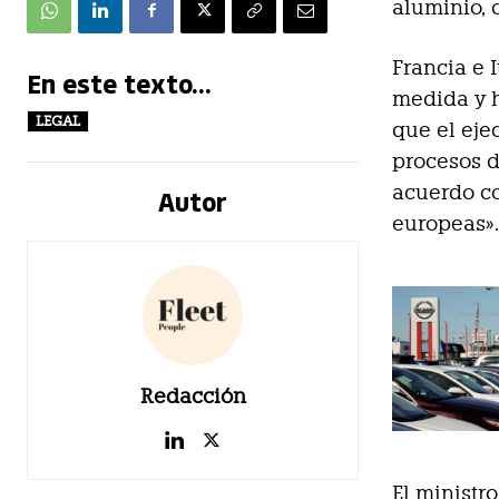
aluminio, 
Francia e 
En este texto...
medida y h
LEGAL
que el eje
procesos d
acuerdo co
Autor
europeas»
Redacción
El ministr