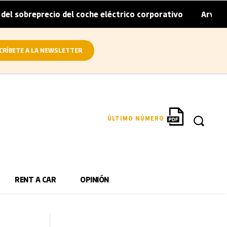
recio del coche eléctrico corporativo
Arval convierte en
|
CRÍBETE A LA NEWSLETTER
ÚLTIMO NÚMERO
RENT A CAR
OPINIÓN