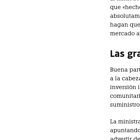
que «hecho
absolutam
hagan que 
mercado ab
Las gr
Buena part
a la cabez
inversión 
comunitari
suministro
La ministr
apuntando 
advertir d