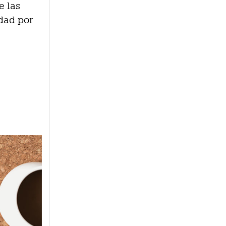
e las
dad por