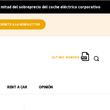
obreprecio del coche eléctrico corporativo
Arval convie
|
CRÍBETE A LA NEWSLETTER
ÚLTIMO NÚMERO
RENT A CAR
OPINIÓN