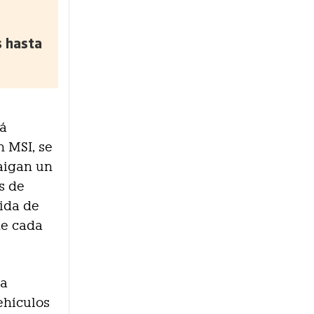
s hasta
tá
 MSI, se
aigan un
s de
bida de
de cada
la
ehículos