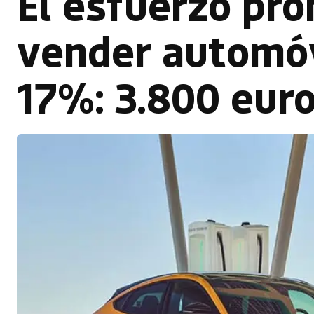
El esfuerzo pr
vender automóv
17%: 3.800 eur