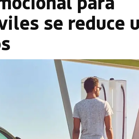
omocional para
iles se reduce 
os