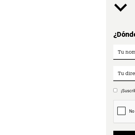
¿Dónde
¡Suscrí