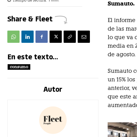
Tiempo de lectura:
1
min.
Sumauto.
Share & Fleet
El informe
de las mar
lo que va 
media en 2
de agosto.
En este texto...
consumo
Sumauto co
un 15% los
Autor
anterior, 
que este a
aumentado