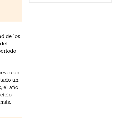
ad de los
 del
periodo
uevo con
ntado un
, el año
cicio
 más.