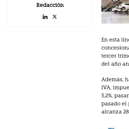
Redacción
En esta lí
concesiona
tercer tri
del año ant
Además, h
IVA, impue
5,2%, pasa
pasado el 
alcanza 28