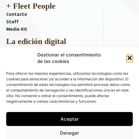
+ Fleet People
Contacto
Staff
Media Kit
La edición digital
Descargar último ejemplar
Gestionar el consentimiento
ir a hemeroteca
de las cookies
+ Contenido en redes sociales
Para ofrecer las mejores experiencias, utilizamos tecnologías como las
cookies para almacenar y/o acceder a la información del dispositivo. El
consentimiento de estas tecnologías nos permitirá procesar datos como
el comportamiento de navegación o las identificaciones únicas en este
sitio. No consentir o retirar el consentimiento, puede afectar
negativamente a ciertas características y funciones.
Aceptar
© 2026 FLEET PEOPLE . La web líder de las flotas y el renting de
Denegar
automóviles - C/ Fernández de la Hoz 70, 1ºB - 28003 - Madrid