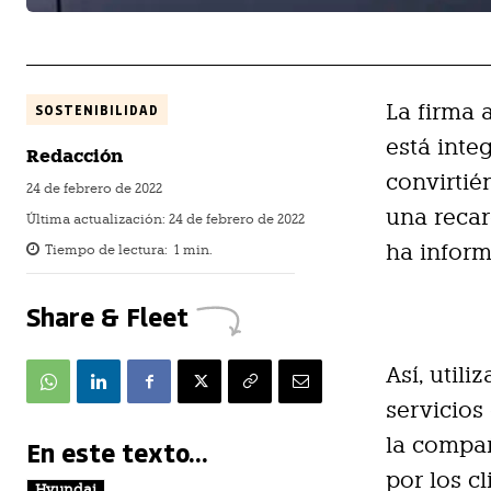
La firma 
SOSTENIBILIDAD
está inte
Redacción
convirtié
24 de febrero de 2022
una recar
Última actualización:
24 de febrero de 2022
ha infor
Tiempo de lectura:
1
min.
Share & Fleet
Así, util
servicios
la compañ
En este texto...
por los cl
Hyundai