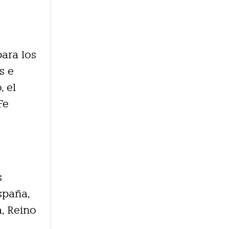
para los
s e
, el
Fe
s
spaña,
a, Reino