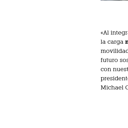
«Al integ
la carga
movilidad
futuro so
con nuest
presiden
Michael C