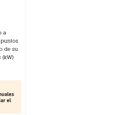
o a
0 puntos
o de su
s (kW)
nuales
ar el