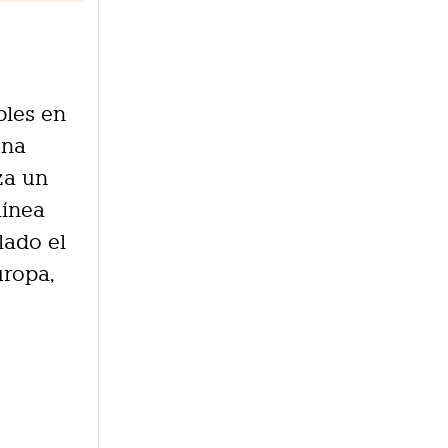
bles en
una
za un
línea
lado el
uropa,