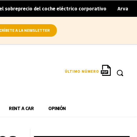
ecio del coche eléctrico corporativo
Arval convierte en 
|
CRÍBETE A LA NEWSLETTER
ÚLTIMO NÚMERO
RENT A CAR
OPINIÓN