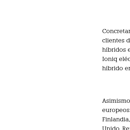
Concreta
clientes 
híbridos 
Ioniq elé
híbrido e
Asimismo,
europeos:
Finlandia,
Unido, Re