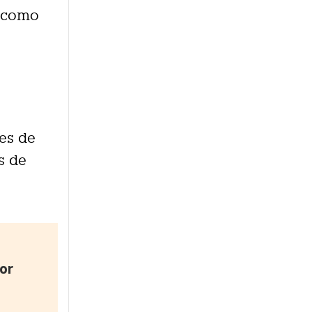
d como
n
es de
s de
or