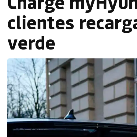
Charge myHyund
clientes recarg
verde