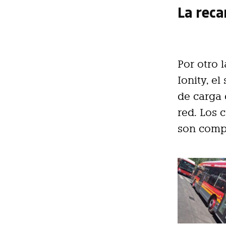
La reca
Por otro 
Ionity, e
de carga 
red. Los 
son compa