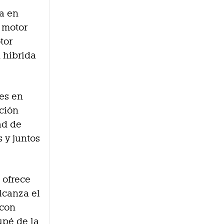
ía en
 motor
tor
 híbrida
es en
ción
dad de
 y juntos
 ofrece
lcanza el
 con
upé de la