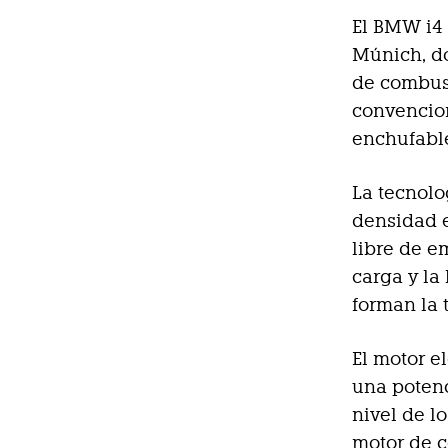
El BMW i4 
Múnich, do
de combust
convencion
enchufabl
La tecnolo
densidad e
libre de em
carga y la
forman la 
El motor e
una potenc
nivel de 
motor de c