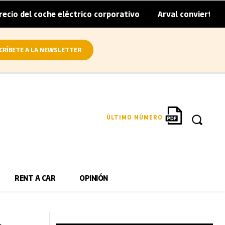
coche eléctrico corporativo
Arval convierte en eléctrica
|
CRÍBETE A LA NEWSLETTER
ÚLTIMO NÚMERO
RENT A CAR
OPINIÓN