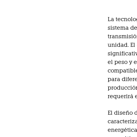
La tecnol
sistema de
transmisió
unidad. El
significat
el peso y 
compatible
para difer
producción
requerirá 
El diseño 
caracteriz
energética