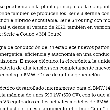
se producirá en la planta principal de la compañ
nde también se producen los Serie 3 Berlina con
ión e híbrido enchufable; Serie 3 Touring con mo
al y, desde el verano de 2020, también en versión
e; Serie 4 Coupé y M4 Coupé
gía de conducción del i4 establece nuevos patron
nergética, eficiencia y autonomía en una conduc
isiones. El motor eléctrico, la electrónica, la uni
 batería de alta tensión son completamente nuevos
tecnología BMW eDrive de quinta generación.
léctrico desarrollado internamente para el BMW i4
ia máxima de unos 390 kW (530 CV), con lo que a
los V8 equipados en los actuales modelos de BMW
ombustión. on este argumento, el primer Gran Co