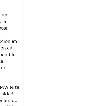
e un
 la
sola
o
cción en
ión es
sponible
la
 no
 BMW i4 se
ensidad
ontenido