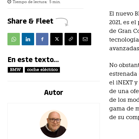
Tiempo de lectura:
5
min.
El nuevo B
Share & Fleet
2021, es e
de Gran Co
tecnología
avanzadas
En este texto...
No obstant
BMW
coche eléctrico
estrenada 
el iNEXT y
Autor
de una of
de los mod
gama de m
de su comp