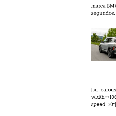
marca BMW
segundos,
[su_carous
width=»106
speed=»0″