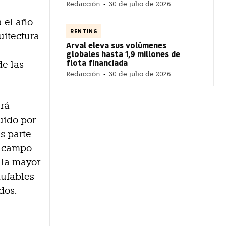
Redacción
-
30 de julio de 2026
a el año
RENTING
uitectura
Arval eleva sus volúmenes
globales hasta 1,9 millones de
flota financiada
e las
Redacción
-
30 de julio de 2026
erá
uido por
s parte
l campo
y la mayor
hufables
dos.