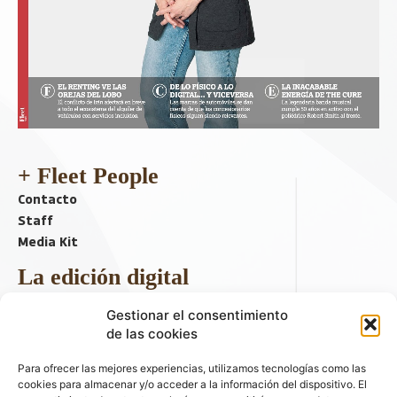
+ Fleet People
Contacto
Staff
Media Kit
La edición digital
Descargar último ejemplar
Gestionar el consentimiento
ir a hemeroteca
de las cookies
+ Contenido en redes sociales
Para ofrecer las mejores experiencias, utilizamos tecnologías como las
cookies para almacenar y/o acceder a la información del dispositivo. El