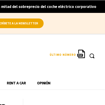
eprecio del coche eléctrico corporativo
Arval convierte
|
CRÍBETE A LA NEWSLETTER
ÚLTIMO NÚMERO
RENT A CAR
OPINIÓN