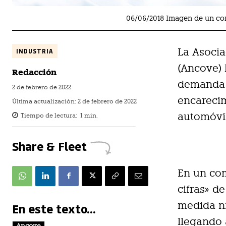
06/06/2018 Imagen de un c
La Asocia
INDUSTRIA
(Ancove) 
Redacción
demanda d
2 de febrero de 2022
encarecim
Última actualización:
2 de febrero de 2022
automóvi
Tiempo de lectura:
1
min.
Share & Fleet
En un com
cifras» d
medida ni
En este texto...
llegando 
Ancove