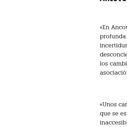
«En Anco
profunda 
incertidu
desconcie
los cambi
asociación
«Unos cam
que se es
inaccesib