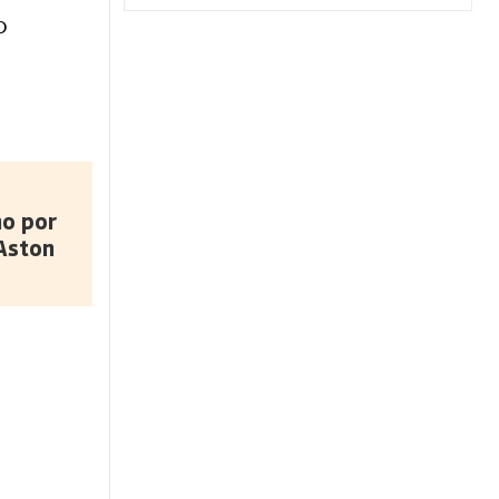
o
no por
 Aston