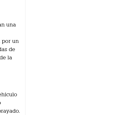
an una
, por un
das de
de la
ehículo
o
brayado.