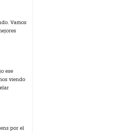
ando. Vamos
mejores
jo ese
mos viendo
elar
ens por el