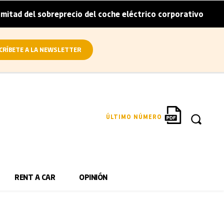
breprecio del coche eléctrico corporativo
Arval conviert
|
CRÍBETE A LA NEWSLETTER
ÚLTIMO NÚMERO
RENT A CAR
OPINIÓN