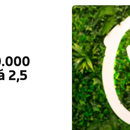
.000
á 2,5