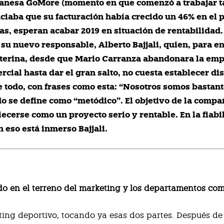
 danesa GoMore (momento en que comenzó a trabajar 
unciaba que su facturación había crecido un 46% en el 
as, esperan acabar 2019 en situación de rentabilidad. 
u nuevo responsable, Alberto Bajjali, quien, para en
nterina, desde que Mario Carranza abandonara la em
cial hasta dar el gran salto, no cuesta establecer di
re todo, con frases como esta: “Nosotros somos bastant
o se define como “metódico”. El objetivo de la compa
ecerse como un proyecto serio y rentable. En la fiabil
n eso está inmerso Bajjali.
o en el terreno del marketing y los departamentos com
ting deportivo, tocando ya esas dos partes. Después de