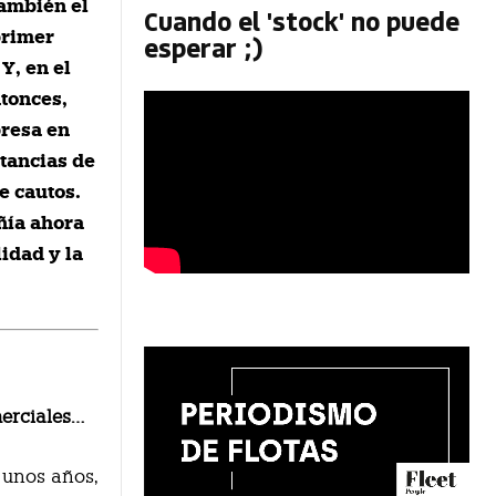
también el
Cuando el 'stock' no puede
primer
esperar ;)
Y, en el
tonces,
presa en
stancias de
e cautos.
ñía ahora
idad y la
erciales…
 unos años,