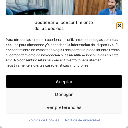
Gestionar el consentimiento
de las cookies
Para ofrecer las mejores experiencias, utilizamos tecnologías como las
cookies para almacenar y/o acceder a la información del dispositivo. El
consentimiento de estas tecnologías nos permitirá procesar datos como
el comportamiento de navegación o las identificaciones únicas en este
sitio. No consentir o retirar el consentimiento, puede afectar
negativamente a ciertas características y funciones.
Aceptar
Denegar
Stellantis vende su negocio de carsharing
Ver preferencias
Free2move al fondo alemán Mutares
Redacción
-
28 de julio de 2026
Política de Cookies
Política de Privacidad