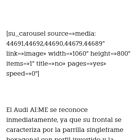
[su_carousel source=»media:
44691,44692,44690,44679,44689″
link=»image» width=»1060″ height=»800″
items=»1″ title=»no» pages=»yes»
speed=»0″]
El Audi AI:ME se reconoce
inmediatamente, ya que su frontal se
caracteriza por la parrilla singleframe
hexagonal con perfil invertido y la