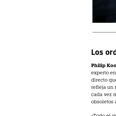
Los or
Philip K
experto e
directo qu
refleja un
cada vez 
obsoletos 
«Todo el 