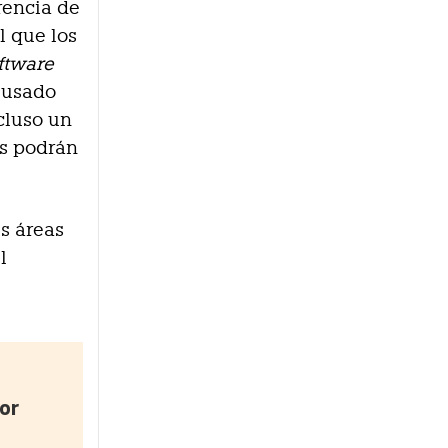
rencia de
l que los
ftware
e usado
ncluso un
es podrán
s áreas
l
or