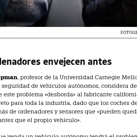
FOTOGR
denadores envejecen antes
oopman
, profesor de la Universidad Carnegie Mell
n seguridad de vehículos autónomos, considera d
e este problema «desborda» al fabricante californ
 reto para toda la industria, dado que los coches
más de ordenadores y sensores que «pueden qued
antes que el propio vehículo».
que venda un vehículo autónomo tendrá el proble