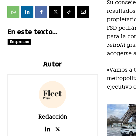
Su consej
resultados
propietari
FSD podrán
En este texto...
para la c
Empresas
retrofit
gra
acogerse 
Autor
«Vamos a t
metropolit
ejecutivo 
Redacción