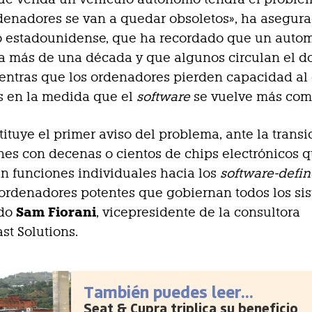
denadores se van a quedar obsoletos», ha asegura
 estadounidense, que ha recordado que un autom
a más de una década y que algunos circulan el d
entras que los ordenadores pierden capacidad al
s en la medida que el
software
se vuelve más comp
tituye el primer aviso del problema, ante la transi
es con decenas o cientos de chips electrónicos 
n funciones individuales hacia los
software-defi
ordenadores potentes que gobiernan todos los si
Sam Fiorani
ido
, vicepresidente de la consultora
st Solutions.
También puedes leer...
Seat & Cupra triplica su beneficio