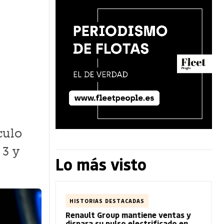
culo
 3 y
Lo más visto
HISTORIAS DESTACADAS
Renault Group mantiene ventas y
dispara su pulso electrificado en