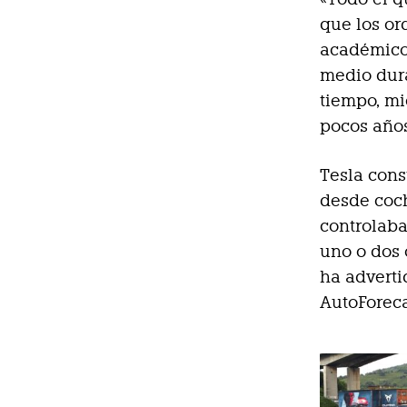
que los or
académico
medio dur
tiempo, mi
pocos año
Tesla cons
desde coch
controlaba
uno o dos 
ha advert
AutoForeca