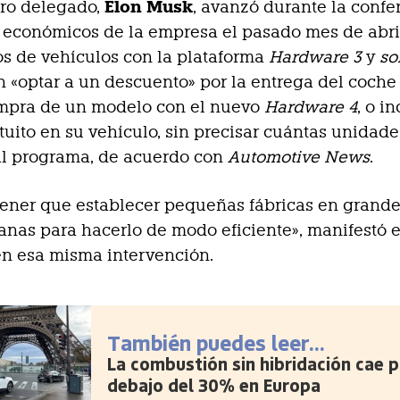
Elon Musk
ero delegado,
, avanzó durante la confe
 económicos de la empresa el pasado mes de abri
os de vehículos con la plataforma
Hardware 3
y
so
 «optar a un descuento» por la entrega del coch
ompra de un modelo con el nuevo
Hardware 4
, o i
tuito en su vehículo, sin precisar cuántas unidad
al programa, de acuerdo con
Automotive News
.
ener que establecer pequeñas fábricas en grande
anas para hacerlo de modo eficiente», manifestó e
en esa misma intervención.
También puedes leer...
La combustión sin hibridación cae p
debajo del 30% en Europa