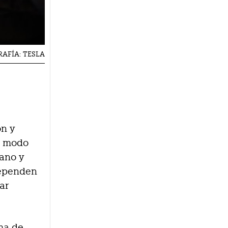
AFÍA: TESLA
on y
e modo
iano y
 dependen
ar
ma de