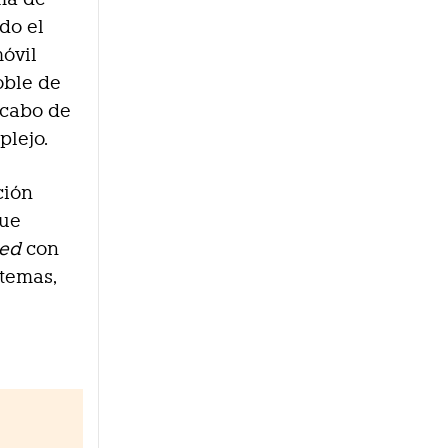
do el
óvil
oble de
 cabo de
lejo.
ción
que
ned
con
stemas,