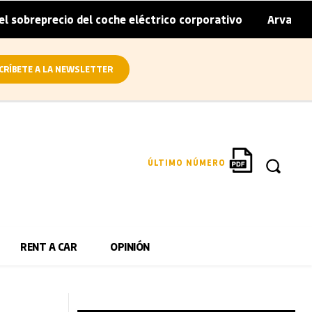
recio del coche eléctrico corporativo
Arval convierte en
|
CRÍBETE A LA NEWSLETTER
ÚLTIMO NÚMERO
RENT A CAR
OPINIÓN