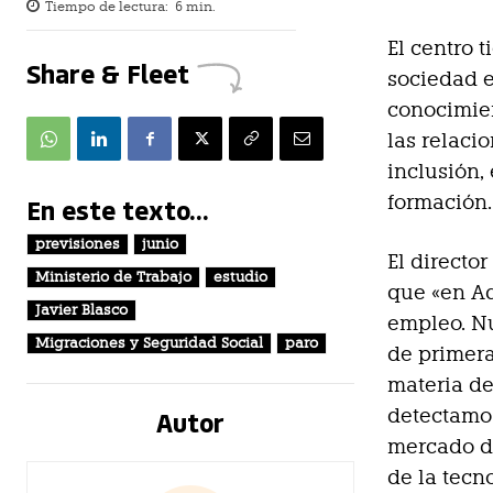
Tiempo de lectura:
6
min.
El centro 
Share & Fleet
sociedad e
conocimien
las relacio
inclusión, 
formación.
En este texto...
previsiones
junio
El directo
Ministerio de Trabajo
estudio
que «en Ad
Javier Blasco
empleo. Nu
Migraciones y Seguridad Social
paro
de primer
materia d
Autor
detectamos
mercado de
de la tecn