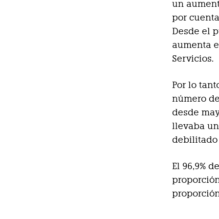
un aument
por cuenta
Desde el p
aumenta en
Servicios.
Por lo tan
número de 
desde mayo
llevaba un
debilitado
El 96,9% d
proporción
proporción