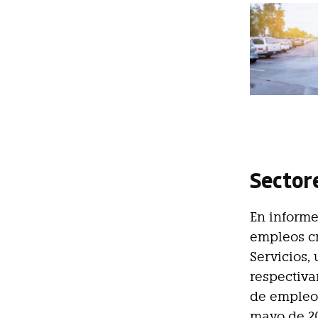
Sector
En informe
empleos cr
Servicios,
respectiva
de empleo, 
mayo de 20