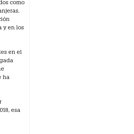
ados como
anjeras.
ción
a y en los
es en el
ngada
ue
e ha
r
018, esa