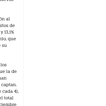
ón al
stos de
y 13,1%
rio, que
e su
 los
ue la de
 han
 captan.
 cada 4),
l total
iciembre