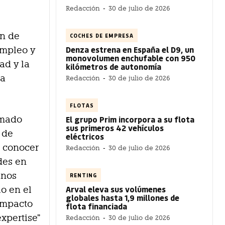
Redacción
-
30 de julio de 2026
a
ón de
COCHES DE EMPRESA
Denza estrena en España el D9, un
empleo y
monovolumen enchufable con 950
ad y la
kilómetros de autonomía
la
Redacción
-
30 de julio de 2026
FLOTAS
El grupo Prim incorpora a su flota
rmado
sus primeros 42 vehículos
 de
eléctricos
e conocer
Redacción
-
30 de julio de 2026
des en
anos
RENTING
Arval eleva sus volúmenes
o en el
globales hasta 1,9 millones de
 impacto
flota financiada
xpertise”
Redacción
-
30 de julio de 2026