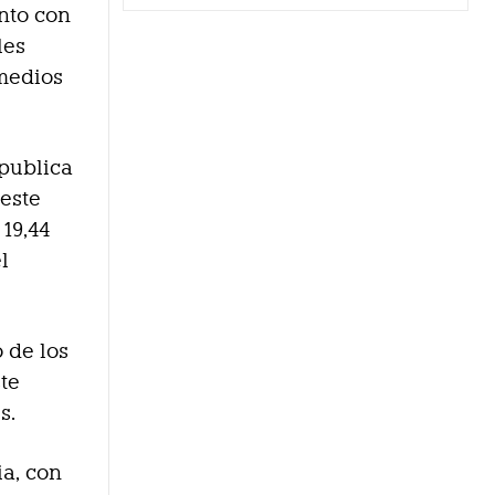
nto con
les
 medios
 publica
 este
 19,44
l
 de los
te
s.
ia, con