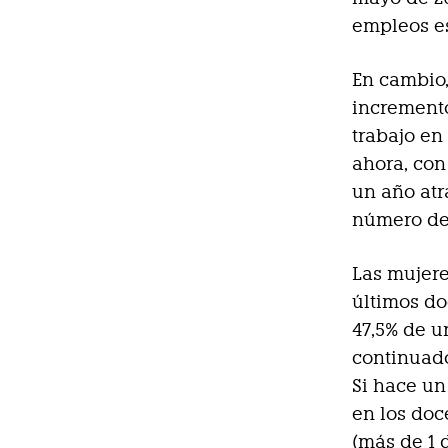
empleos es
En cambio,
incremento
trabajo en
ahora, con
un año atr
número de 
Las mujere
últimos d
47,5% de u
continuad
Si hace un
en los doc
(más de 1 