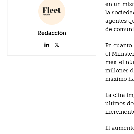
en un mis
la socieda
agentes qu
de comunic
Redacción
En cuanto 
el Ministe
mes, el nú
millones d
máximo ha
La cifra i
últimos do
incremento
El aumento