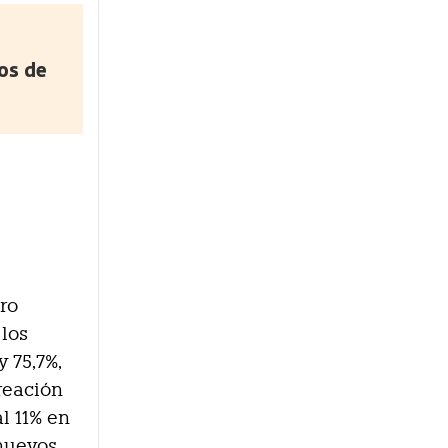
os de
ro
los
y 75,7%,
reación
al 11% en
 nuevos