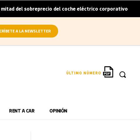
sobreprecio del coche eléctrico corporativo
Arval convi
|
CRÍBETE A LA NEWSLETTER
ÚLTIMO NÚMERO
RENT A CAR
OPINIÓN