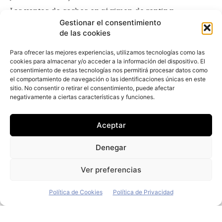
Las ventas de coches en régimen de renting
concluirán mayo con un previsible descenso superior
Gestionar el consentimiento
al 65% y a la espera de la reactivación del mercado en
de las cookies
junio
Para ofrecer las mejores experiencias, utilizamos tecnologías como las
cookies para almacenar y/o acceder a la información del dispositivo. El
El superávit comercial del
consentimiento de estas tecnologías nos permitirá procesar datos como
automóvil cae un 31% en el primer
el comportamiento de navegación o las identificaciones únicas en este
semestre
sitio. No consentir o retirar el consentimiento, puede afectar
negativamente a ciertas características y funciones.
Redacción
-
2 de septiembre de 2019
La industria española del automóvil ha cerrado el
Aceptar
primer semestre con un superávit comercial de 1.938
millones de euros, lo que supone una fuerte caída del
Denegar
30,8% en comparación con el mismo período de 2018,
según datos del Informe
Ver preferencias
Política de Cookies
Política de Privacidad