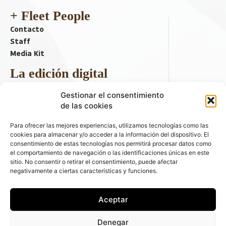
+ Fleet People
Contacto
Staff
Media Kit
La edición digital
Descargar último ejemplar
Gestionar el consentimiento
ir a hemeroteca
de las cookies
+ Contenido en redes sociales
Para ofrecer las mejores experiencias, utilizamos tecnologías como las
cookies para almacenar y/o acceder a la información del dispositivo. El
consentimiento de estas tecnologías nos permitirá procesar datos como
el comportamiento de navegación o las identificaciones únicas en este
sitio. No consentir o retirar el consentimiento, puede afectar
negativamente a ciertas características y funciones.
Aceptar
© 2026 FLEET PEOPLE . La web líder de las flotas y el renting de
Denegar